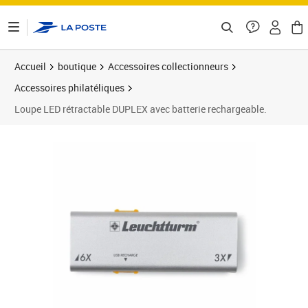
ontenu de la page
Accueil
boutique
Accessoires collectionneurs
Accessoires philatéliques
Loupe LED rétractable DUPLEX avec batterie rechargeable.
Prix 29,99€