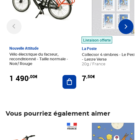
Livraison offerte
Nouvelle Attitude
La Poste
Vélo électrique du facteur,
Collector 4 timbres - Le Petit P
reconditionné - Taille normale -
- Lettre Verte
Noir/ Rouge
20g / France
1 490
7
,00€
,50€
Ajouter au panier
Vous pourriez également aimer
Prix 1 490,00€
Prix 7,50€