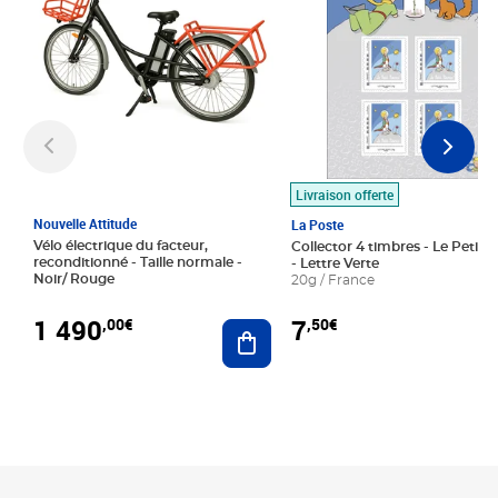
Livraison offerte
Nouvelle Attitude
La Poste
Vélo électrique du facteur,
Collector 4 timbres - Le Petit P
reconditionné - Taille normale -
- Lettre Verte
Noir/ Rouge
20g / France
1 490
7
,00€
,50€
Ajouter au panier