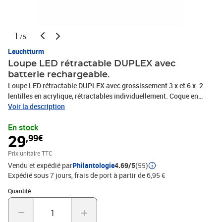
1
/5
Leuchtturm
Loupe LED rétractable DUPLEX avec
batterie rechargeable.
Loupe LED rétractable DUPLEX avec grossissement 3 x et 6 x. 2
lentilles en acrylique, rétractables individuellement. Coque en
aluminium qui rend la loupe très solide et en même temps légère.
Voir la description
Avec 1 LED blanche par lentille. Batterie rechargeable ce qui évite
En stock
d'avoir à changer les piles. Livrée avec un câble USB. Format
29
,99€
extérieur (fermée): 102 x 40 x 11 mm.
Prix unitaire TTC
Vendu et expédié par
Philantologie
4.69/5
(55)
Expédié sous 7 jours, frais de port à partir de 6,95 €
Quantité : 1
Quantité