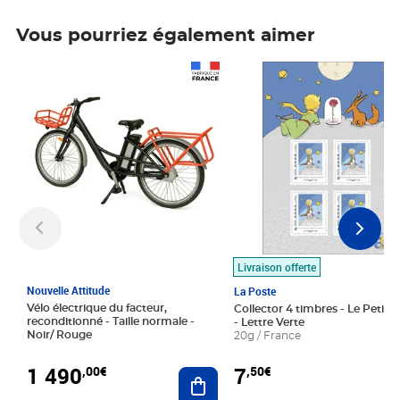
Vous pourriez également aimer
Prix 1 490,00€
Prix 7,50€
Livraison offerte
Nouvelle Attitude
La Poste
Vélo électrique du facteur,
Collector 4 timbres - Le Petit P
reconditionné - Taille normale -
- Lettre Verte
Noir/ Rouge
20g / France
1 490
7
,00€
,50€
Ajouter au panier