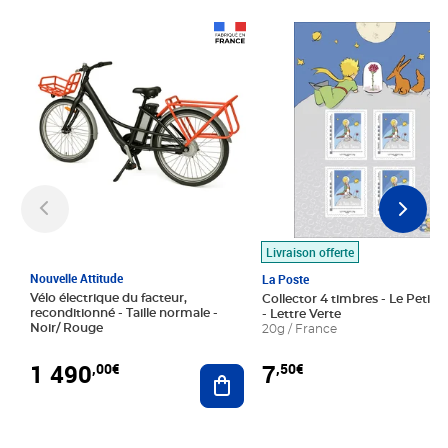
Prix 1 490,00€
Prix 7,50€
Livraison offerte
Nouvelle Attitude
La Poste
Vélo électrique du facteur,
Collector 4 timbres - Le Petit P
reconditionné - Taille normale -
- Lettre Verte
Noir/ Rouge
20g / France
1 490
7
,00€
,50€
Ajouter au panier