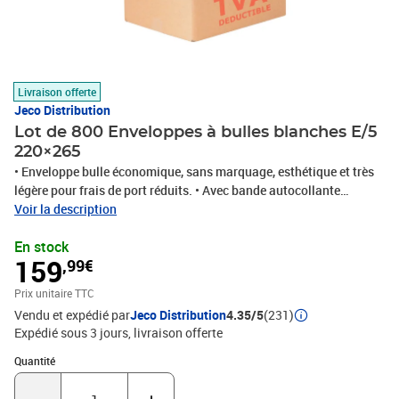
Livraison offerte
Jeco Distribution
Lot de 800 Enveloppes à bulles blanches E/5
220×265
• Enveloppe bulle économique, sans marquage, esthétique et très
légère pour frais de port réduits. • Avec bande autocollante
détachable de fermeture pour gain de temps. Protection optimale
Voir la description
pour l’envoi de produit fragile. • Format intérieur : 220x265mm
En stock
(dimensions +/- 10mm)• Papier blanc kraft 80g/m²• Bulles
159
,99€
COEXTRUDEES 50g – Plus 50% de bulles/m² = Plus de sécurité
Diamètre 8mm (contre 10mm) – Bulles plus épaisses avant
Prix unitaire TTC
compression : Hauteur 4mm (contre 3.2mm ) identique en
Vendu et expédié par
Jeco Distribution
4.35/5
(231)
compression – Film bulles coextrudé de 55 microns , Multicouche
Expédié sous 3 jours
livraison offerte
résistant 50g/m² – Film bulles collé en entrée d’enveloppe pour
éviter de passer entre l’enveloppe et les bulles (facilement
Quantité : 1
Quantité
détachable pour le recyclage) -Soudure latérale de qualité
supérieure de 10 mm