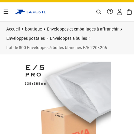
ontenu de la page
Accueil
boutique
Enveloppes et emballages à affranchir
Enveloppes postales
Enveloppes à bulles
Lot de 800 Enveloppes à bulles blanches E/5 220×265
Prix 159,99€