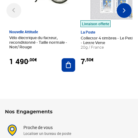
Livraison offerte
Nouvelle Attitude
La Poste
Vélo électrique du facteur,
Collector 4 timbres - Le Petit P
reconditionné - Taille normale -
- Lettre Verte
Noir/ Rouge
20g / France
1 490
7
,00€
,50€
Ajouter au panier
Nos Engagements
Proche de vous
Localiser un bureau de poste