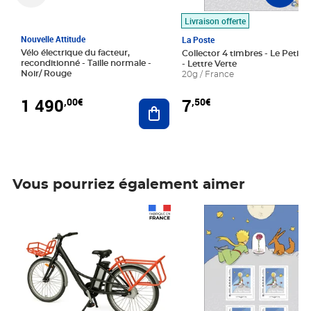
Livraison offerte
Nouvelle Attitude
La Poste
Vélo électrique du facteur,
Collector 4 timbres - Le Petit P
reconditionné - Taille normale -
- Lettre Verte
Noir/ Rouge
20g / France
1 490
7
,00€
,50€
Ajouter au panier
Vous pourriez également aimer
Prix 1 490,00€
Prix 7,50€