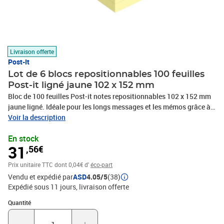
Livraison offerte
Post-It
Lot de 6 blocs repositionnables 100 feuilles
Post-it ligné jaune 102 x 152 mm
Bloc de 100 feuilles Post-it notes repositionnables 102 x 152 mm
jaune ligné. Idéale pour les longs messages et les mémos grâce à
leur grand format. Plus de surface pour un confort d'écriture plus
Voir la description
grand. Grâce au quadrillage, l'écriture est plus aisée. Lot de 6
En stock
blocs.
31
,56€
Prix unitaire TTC
dont 0,04€ d'
éco-part
Vendu et expédié par
ASD
4.05/5
(38)
Expédié sous 11 jours
livraison offerte
Quantité : 1
Quantité