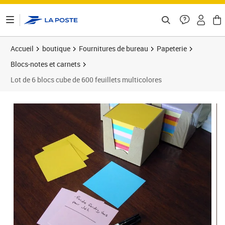
ontenu de la page
Accueil
boutique
Fournitures de bureau
Papeterie
Blocs-notes et carnets
Lot de 6 blocs cube de 600 feuillets multicolores
Prix 27,10€