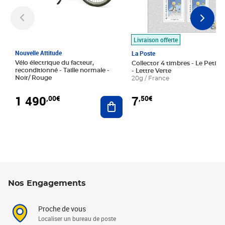
Livraison offerte
Nouvelle Attitude
La Poste
Vélo électrique du facteur,
Collector 4 timbres - Le Petit P
reconditionné - Taille normale -
- Lettre Verte
Noir/ Rouge
20g / France
1 490
7
,00€
,50€
Ajouter au panier
Nos Engagements
Proche de vous
Localiser un bureau de poste