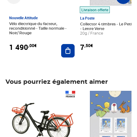
Livraison offerte
Nouvelle Attitude
La Poste
Vélo électrique du facteur,
Collector 4 timbres - Le Petit P
reconditionné - Taille normale -
- Lettre Verte
Noir/ Rouge
20g / France
1 490
7
,00€
,50€
Ajouter au panier
Vous pourriez également aimer
Prix 1 490,00€
Prix 7,50€