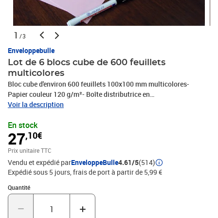
1
/3
Enveloppebulle
Lot de 6 blocs cube de 600 feuillets
multicolores
Bloc cube d'environ 600 feuillets 100x100 mm multicolores-
Papier couleur 120 g/m²- Boîte distributrice en
cartonIndispensable pour éviter les trous de mémoire !Protégez
Voir la description
l'environnement ! - papier issu de forêts gérées durablement
En stock
27
,10€
Prix unitaire TTC
Vendu et expédié par
EnveloppeBulle
4.61/5
(514)
Expédié sous 5 jours, frais de port à partir de 5,99 €
Quantité : 1
Quantité