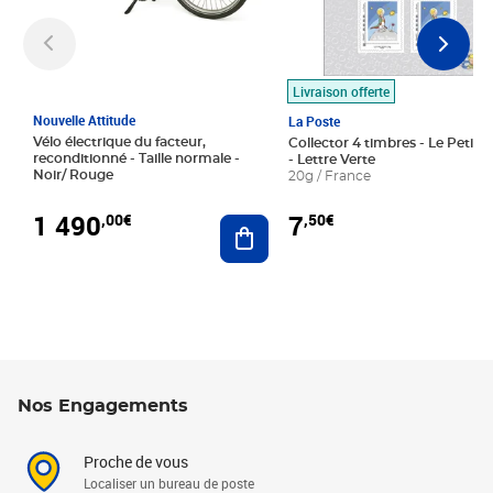
Livraison offerte
Nouvelle Attitude
La Poste
Vélo électrique du facteur,
Collector 4 timbres - Le Petit P
reconditionné - Taille normale -
- Lettre Verte
Noir/ Rouge
20g / France
1 490
7
,00€
,50€
Ajouter au panier
Nos Engagements
Proche de vous
Localiser un bureau de poste