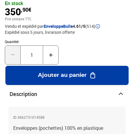
En stock
350
,90€
Prix unitaire TTC
Vendu et expédié par
EnveloppeBulle
4.61/5
(514)
Expédié sous 5 jours
livraison offerte
Quantité : 1
Quantité
Ajouter au panier
Description
ID 3662731014588
Enveloppes (pochettes) 100% en plastique