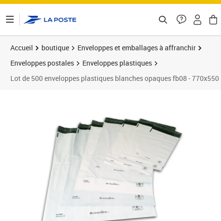
ontenu de la page
Accueil
boutique
Enveloppes et emballages à affranchir
Enveloppes postales
Enveloppes plastiques
Lot de 500 enveloppes plastiques blanches opaques fb08 - 770x55
Prix 350,90€