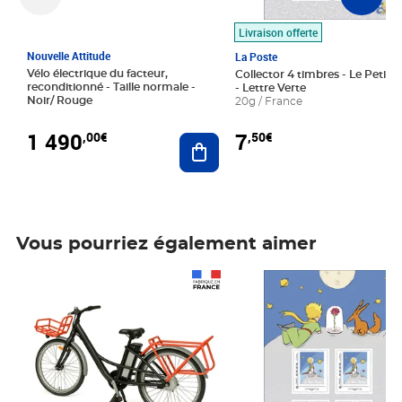
Livraison offerte
Nouvelle Attitude
La Poste
Vélo électrique du facteur,
Collector 4 timbres - Le Petit P
reconditionné - Taille normale -
- Lettre Verte
Noir/ Rouge
20g / France
1 490
7
,00€
,50€
Ajouter au panier
Vous pourriez également aimer
Prix 1 490,00€
Prix 7,50€