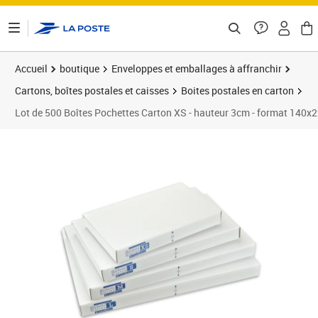
ontenu de la page
Accueil
boutique
Enveloppes et emballages à affranchir
Cartons, boîtes postales et caisses
Boites postales en carton
Lot de 500 Boîtes Pochettes Carton XS - hauteur 3cm - format 140
Prix 238,70€