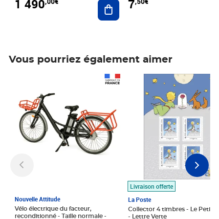
1 490
7
,00€
,50€
Ajouter au panier
Vous pourriez également aimer
Prix 1 490,00€
Prix 7,50€
Livraison offerte
Nouvelle Attitude
La Poste
Vélo électrique du facteur,
Collector 4 timbres - Le Petit P
reconditionné - Taille normale -
- Lettre Verte