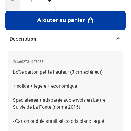
épaisseur jusqu'à 2,8 cm- 100% recyclableLe meilleur rapport
qualité/prix en terme de protection et de résistance !
Ajouter au panier
Description
ID 3662731027687
Boîte carton petite hauteur (3 cm extérieur)
+ solide + légère + économique
Spécialement adapatée aux envois en Lettre
Suivie de La Poste (norme 2015)
- Carton ondulé stabilisé coloris blanc laqué