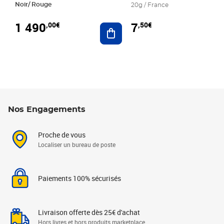
Noir/ Rouge
20g / France
1 490
7
,00€
,50€
Ajouter au panier
Nos Engagements
Proche de vous
Localiser un bureau de poste
Paiements 100% sécurisés
Livraison offerte dès 25€ d'achat
Hors livres et hors produits marketplace