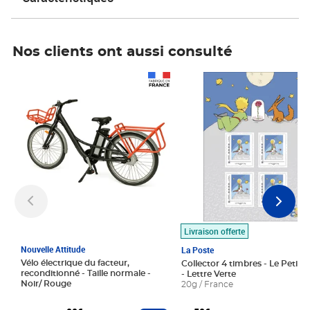
Nos clients ont aussi consulté
Prix 1 490,00€
Prix 7,50€
Livraison offerte
Nouvelle Attitude
La Poste
Vélo électrique du facteur,
Collector 4 timbres - Le Petit P
reconditionné - Taille normale -
- Lettre Verte
Noir/ Rouge
20g / France