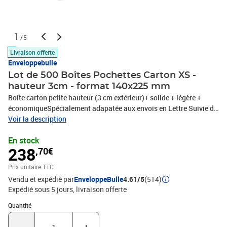
1
/5
Livraison offerte
Enveloppebulle
Lot de 500 Boîtes Pochettes Carton XS -
hauteur 3cm - format 140x225 mm
Boîte carton petite hauteur (3 cm extérieur)+ solide + légère +
économiqueSpécialement adapatée aux envois en Lettre Suivie de
La Poste (norme 2015)- Carton ondulé stabilisé coloris blanc
Voir la description
laqué- Meilleure résistance aux intempéries et conditions de
En stock
transport- Finition de qualité avec aspect pro et touché lisseLivrée
238
,70€
déjà préformée, ne restent que les 2 extrémités à fermer = gain de
tempsCarton microcannelure pour une meilleure résistanceFormat
Prix unitaire TTC
XS (poids unitaire = environ 45 grammes)EXTERIEURLongueur :
Vendu et expédié par
EnveloppeBulle
4.61/5
(514)
225 mmlargeur : 140 mmhauteur : 30 mmINTERIEURLongueur :
Expédié sous 5 jours
livraison offerte
219 mmlargeur : 136 mmhauteur : 28 mm- Carton ondulé stabilisé
couleur BLANC laqué.- Excellente finition, très bonne rigidité.- 2
Quantité : 1
Quantité
fermetures latérales avec rabat intérieur.- Idéal pour expédier
livres, photos, CD, etc...- Permet d'insérer des objets d'une