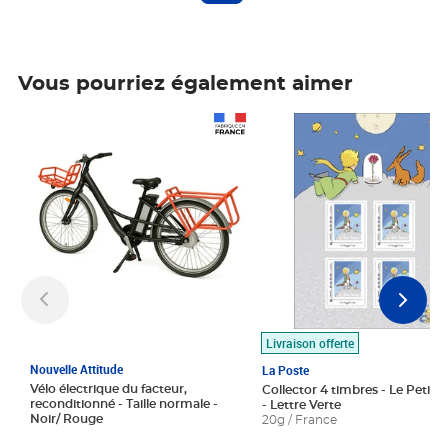
Vous pourriez également aimer
Prix 1 490,00€
Prix 7,50€
Livraison offerte
Nouvelle Attitude
La Poste
Vélo électrique du facteur,
Collector 4 timbres - Le Petit P
reconditionné - Taille normale -
- Lettre Verte
Noir/ Rouge
20g / France