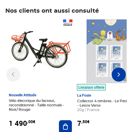
Nos clients ont aussi consulté
Prix 1 490,00€
Prix 7,50€
Livraison offerte
Nouvelle Attitude
La Poste
Vélo électrique du facteur,
Collector 4 timbres - Le Petit P
reconditionné - Taille normale -
- Lettre Verte
Noir/ Rouge
20g / France
1 490
7
,00€
,50€
Ajouter au panier