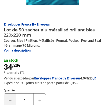
Enveloppes France By Enveseur
Lot de 50 sachet alu métallisé brillant bleu
220x220 mm
Couleur: Bleu | Finition: Métallisée | Format: Pocket | Peel and Seal
| Grammage:70 Microns.
Voir la description
En stock
34
,20€
Prix unitaire TTC
Vendu et expédié par
Enveloppes France by Enveseur
4.5/5
(2)
Expédié sous 5 jours, frais de port à partir de 5,95 €
Quantité : 1
Quantité