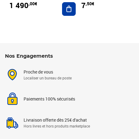
1 490
7
,00€
,50€
Ajouter au panier
Nos Engagements
Proche de vous
Localiser un bureau de poste
Paiements 100% sécurisés
Livraison offerte dès 25€ d'achat
Hors livres et hors produits marketplace