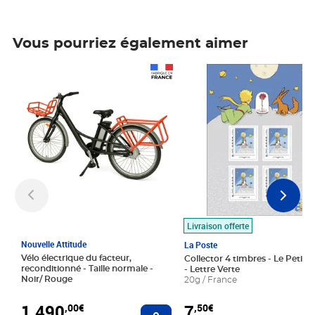
Vous pourriez également aimer
Prix 1 490,00€
Prix 7,50€
Livraison offerte
Nouvelle Attitude
La Poste
Vélo électrique du facteur,
Collector 4 timbres - Le Petit P
reconditionné - Taille normale -
- Lettre Verte
Noir/ Rouge
20g / France
1 490
7
,00€
,50€
Ajouter au panier