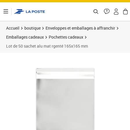
ontenu de la page
Accueil
boutique
Enveloppes et emballages à affranchir
Emballages cadeaux
Pochettes cadeaux
Lot de 50 sachet alu mat rgenté 165x165 mm
Prix 18,60€