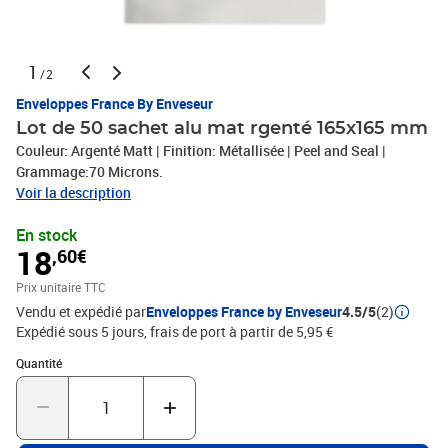
1
/2
Enveloppes France By Enveseur
Lot de 50 sachet alu mat rgenté 165x165 mm
Couleur: Argenté Matt | Finition: Métallisée | Peel and Seal |
Grammage:70 Microns.
Voir la description
En stock
18
,60€
Prix unitaire TTC
Vendu et expédié par
Enveloppes France by Enveseur
4.5/5
(2)
Expédié sous 5 jours, frais de port à partir de 5,95 €
Quantité : 1
Quantité