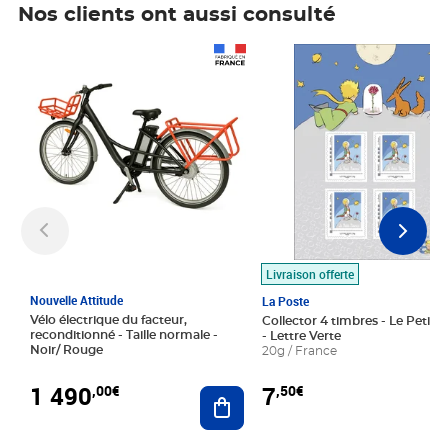
Nos clients ont aussi consulté
Prix 1 490,00€
Prix 7,50€
Livraison offerte
Nouvelle Attitude
La Poste
Vélo électrique du facteur,
Collector 4 timbres - Le Petit P
reconditionné - Taille normale -
- Lettre Verte
Noir/ Rouge
20g / France
1 490
7
,00€
,50€
Ajouter au panier