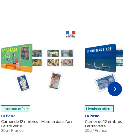
Prix 18,24€
Prix 18,24€
Livraison offerte
Livraison offerte
La Poste
La Poste
Carnet de 12 timbres - Maman dans l'art -
Carnet de 12 timbres - Le bl
Lettre verte
Lettre verte
20g / France
20g / France