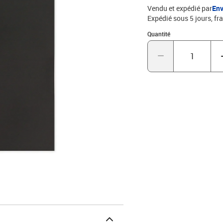
Vendu et expédié par
Env
Expédié sous 5 jours, fra
Quantité : 1
Quantité