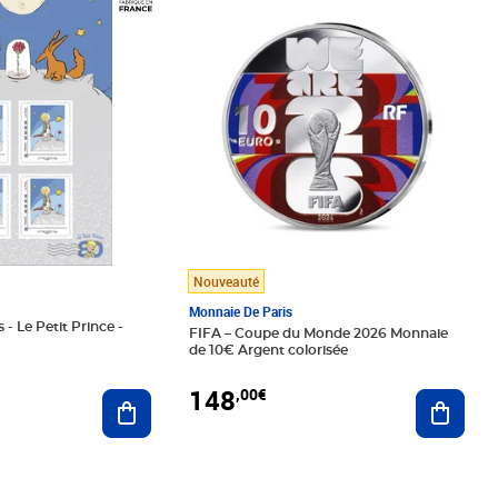
Prix 148,00€
Nouveauté
Monnaie De Paris
 - Le Petit Prince -
FIFA – Coupe du Monde 2026 Monnaie
de 10€ Argent colorisée
148
,00€
Ajouter au panier
Ajoute