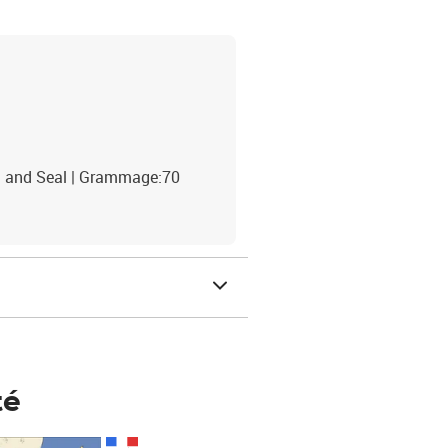
eel and Seal | Grammage:70
té