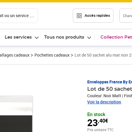
t ou un service ....
Chang
Accès rapides
Les services
Tous nos produits
Collection Pet
llages cadeaux
Pochettes cadeaux
Lot de 50 sachet alu mat noir
Prix 23,40€
Enveloppes France By E
Lot de 50 sache
Couleur: Noir Matt | Fin
Voir la description
En stock
23
,40€
Prix unitaire TTC