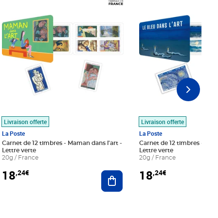
Prix 18,24€
Prix 18,24€
Livraison offerte
Livraison offerte
La Poste
La Poste
Carnet de 12 timbres - Maman dans l'art -
Carnet de 12 timbres - Le bl
Lettre verte
Lettre verte
20g / France
20g / France
18
18
,24€
,24€
r au panier
Ajouter au panier