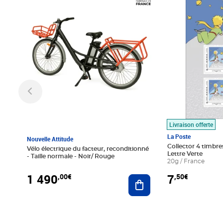
Prix 1 490,00€
Prix 7,50€
Livraison offerte
La Poste
Nouvelle Attitude
Collector 4 timbres
Vélo électrique du facteur, reconditionné
Lettre Verte
- Taille normale - Noir/ Rouge
20g / France
1 490
7
,00€
,50€
Ajouter au panier