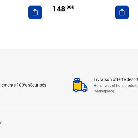
148
,00€
Ajouter au panier
Ajoute
Livraison offerte dès 2
iements 100% sécurisés
Hors livres et hors produit
marketplace
s