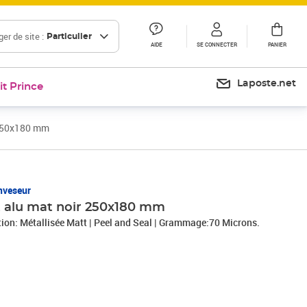
er de site :
Particulier
AIDE
SE CONNECTER
PANIER
Laposte.net
it Prince
 250x180 mm
nveseur
t alu mat noir 250x180 mm
ition: Métallisée Matt | Peel and Seal | Grammage:70 Microns.