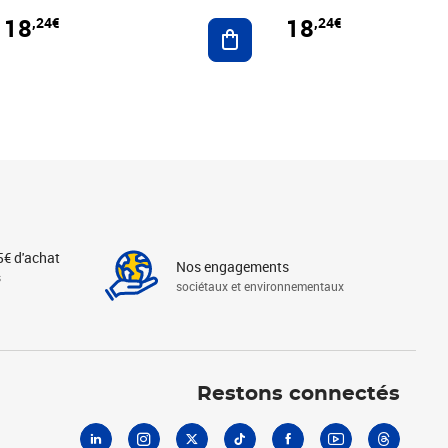
18
18
,24€
,24€
r au panier
Ajouter au panier
5€ d'achat
Nos engagements
s
sociétaux et environnementaux
Linkedin
Instagram
X
Tiktok
Facebook
Youtube
Threads
Restons connectés