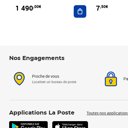
1 490
7
,00€
,50€
Ajouter au panier
Nos Engagements
Proche de vous
Pa
Localiser un bureau de poste
Applications La Poste
Toutes nos application