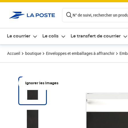
ontenu de la page
N° de suivi, rechercher un produi
Le courrier
Le colis
Le transfert de courrier
Accueil
boutique
Enveloppes et emballages à affranchir
Emba
Ignorer les images