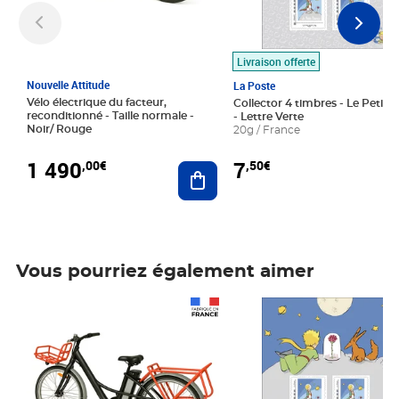
Livraison offerte
Nouvelle Attitude
La Poste
Vélo électrique du facteur,
Collector 4 timbres - Le Petit P
reconditionné - Taille normale -
- Lettre Verte
Noir/ Rouge
20g / France
1 490
7
,00€
,50€
Ajouter au panier
Vous pourriez également aimer
Prix 1 490,00€
Prix 7,50€