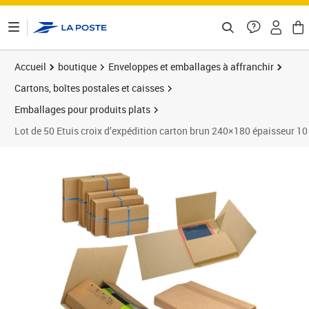
ontenu de la page
Accueil
boutique
Enveloppes et emballages à affranchir
Cartons, boîtes postales et caisses
Emballages pour produits plats
Lot de 50 Etuis croix d’expédition carton brun 240×180 épaisseur 1
Prix 45,99€