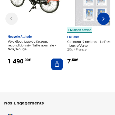
Livraison offerte
Nouvelle Attitude
La Poste
Vélo électrique du facteur,
Collector 4 timbres - Le Petit P
reconditionné - Taille normale -
- Lettre Verte
Noir/ Rouge
20g / France
1 490
7
,00€
,50€
Ajouter au panier
Nos Engagements