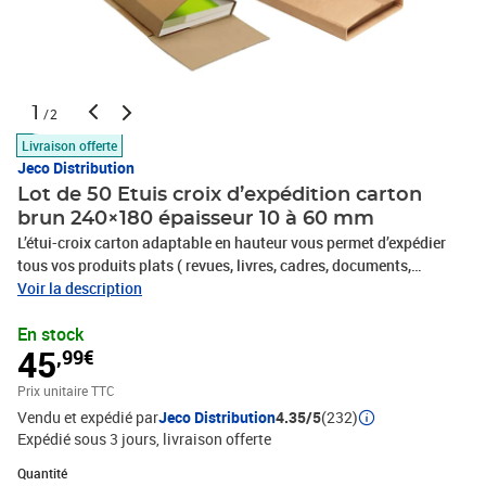
1
/2
Livraison offerte
Jeco Distribution
Lot de 50 Etuis croix d’expédition carton
brun 240×180 épaisseur 10 à 60 mm
L’étui-croix carton adaptable en hauteur vous permet d’expédier
tous vos produits plats ( revues, livres, cadres, documents,
tablettes…) sous haute protection grâce à ses rebords renforcés.
Voir la description
Cet étui est doté d’un système permettant d’adapter l’emballage à
En stock
l’épaisseur de votre produit entre 1 et 6 centimètres. Fermeture
45
,99€
conseillée par ruban adhésif ou cerclage. Adapté à
l’affranchissement courrier ( sous réserve de l’épaisseur du
Prix unitaire TTC
produit) – Montage facile et rapide – Livrée à plat pour gain de
Vendu et expédié par
Jeco Distribution
4.35/5
(232)
place- Parfaite adhérence pour tous types d’adhésifs.
Expédié sous 3 jours
livraison offerte
Quantité : 1
Quantité