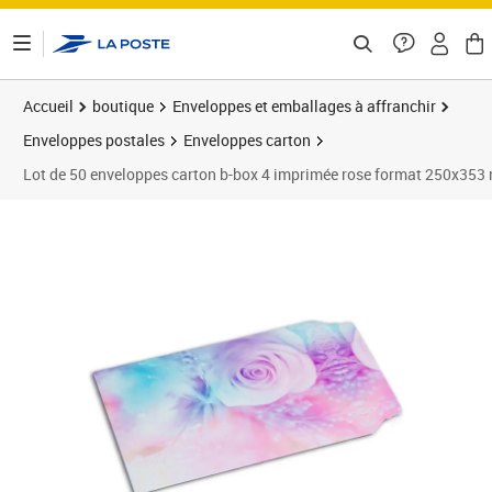
ontenu de la page
Accueil
boutique
Enveloppes et emballages à affranchir
Enveloppes postales
Enveloppes carton
Lot de 50 enveloppes carton b-box 4 imprimée rose format 250x35
Prix 53,90€