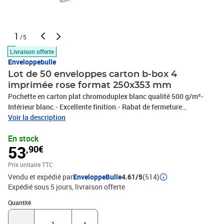
1
/5
Livraison offerte
Enveloppebulle
Lot de 50 enveloppes carton b-box 4
imprimée rose format 250x353 mm
Pochette en carton plat chromoduplex blanc qualité 500 g/m²-
Intérieur blanc.- Excellente finition.- Rabat de fermeture
autoadhésif avec bande de protection détachable.- Ouverture
Voir la description
rapide et sécurisée !- Idéal pour expédier livres, photos,
En stock
agrandissements, diplômes, certificats, affiches, etc.- Permet
53
,90€
d'insérer des objets d'une épaisseur jusqu'à 3,5 cm (objets dont les
dimensions sont inférieures de 5 cm au format extérieur)- 100%
Prix unitaire TTC
recyclable.Le meilleur rapport qualité/prix en terme de protection
Vendu et expédié par
EnveloppeBulle
4.61/5
(514)
et de résistance !
Expédié sous 5 jours
livraison offerte
Quantité : 1
Quantité