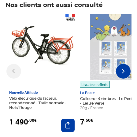
Nos clients ont aussi consulté
Prix 1 490,00€
Prix 7,50€
Livraison offerte
Nouvelle Attitude
La Poste
Vélo électrique du facteur,
Collector 4 timbres - Le Petit P
reconditionné - Taille normale -
- Lettre Verte
Noir/ Rouge
20g / France
1 490
7
,00€
,50€
Ajouter au panier