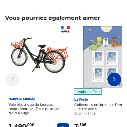
Vous pourriez également aimer
Prix 1 490,00€
Prix 7,50€
Livraison offerte
Nouvelle Attitude
La Poste
Vélo électrique du facteur,
Collector 4 timbres - Le Petit P
reconditionné - Taille normale -
- Lettre Verte
Noir/ Rouge
20g / France
1 490
7
,00€
,50€
Ajouter au panier