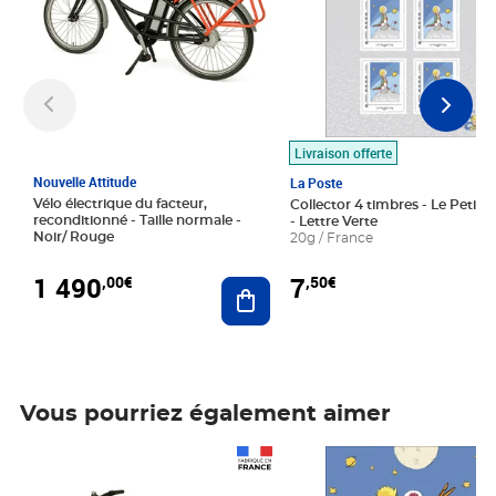
Livraison offerte
Nouvelle Attitude
La Poste
Vélo électrique du facteur,
Collector 4 timbres - Le Petit P
reconditionné - Taille normale -
- Lettre Verte
Noir/ Rouge
20g / France
1 490
7
,00€
,50€
Ajouter au panier
Vous pourriez également aimer
Prix 1 490,00€
Prix 7,50€