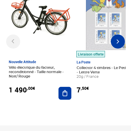
Livraison offerte
Nouvelle Attitude
La Poste
Vélo électrique du facteur,
Collector 4 timbres - Le Petit P
reconditionné - Taille normale -
- Lettre Verte
Noir/ Rouge
20g / France
1 490
7
,00€
,50€
Ajouter au panier