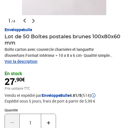
1
/4
Enveloppebulle
Lot de 50 Boîtes postales brunes 100x80x60
mm
Boîte carton avec couvercle charnière et languette
d'ouverture.Format intérieur = 10 x 8 x 6 cm- Qualité simple
cannelure 10kg.- Bonne finition avec extérieur écru (marron)-
Voir la description
Bonne résistance.- Idéal pour vos expéditions en colis postal.-
En stock
Très pratique pour vos envois par La Poste et petits colis.- 100%
27
,90€
recyclable.- Livré à plat = gain de place pour le stockage.Le
meilleur rapport qualité/prix en terme de protection et de
Prix unitaire TTC
résistance !
Vendu et expédié par
EnveloppeBulle
4.61/5
(514)
Expédié sous 5 jours, frais de port à partir de 5,99 €
Quantité : 1
Quantité