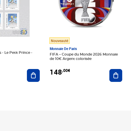
Nouveauté
Monnaie De Paris
 - Le Petit Prince -
FIFA – Coupe du Monde 2026 Monnaie
de 10€ Argent colorisée
148
,00€
Ajouter au panier
Ajoute