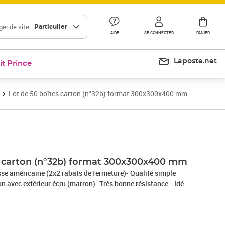
er de site :
Particulier
AIDE
SE CONNECTER
PANIER
Laposte.net
it Prince
Lot de 50 boîtes carton (n°32b) format 300x300x400 mm
s carton (n°32b) format 300x300x400 mm
sse américaine (2x2 rabats de fermeture)- Qualité simple
on avec extérieur écru (marron)- Très bonne résistance.- Idéal
colis postal.- Très pratique pour vos rangements,
ments !- 100% recyclable.- Livré à plat = gain de place pour
rapport qualité/prix en terme de protection et de résistance