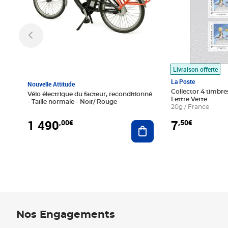
Livraison offerte
La Poste
Nouvelle Attitude
Collector 4 timbres
Vélo électrique du facteur, reconditionné
Lettre Verte
- Taille normale - Noir/ Rouge
20g / France
1 490
7
,00€
,50€
Ajouter au panier
Nos Engagements