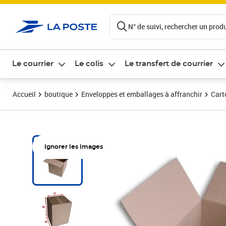
ontenu de la page
N° de suivi, rechercher un produi
Le courrier
Le colis
Le transfert de courrier
Accueil
boutique
Enveloppes et emballages à affranchir
Cart
Ignorer les images