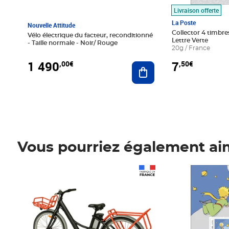
Livraison offerte
La Poste
Nouvelle Attitude
Collector 4 timbres
Vélo électrique du facteur, reconditionné
Lettre Verte
- Taille normale - Noir/ Rouge
20g / France
1 490
7
,00€
,50€
Ajouter au panier
Vous pourriez également ai
Prix 1 490,00€
Prix 7,50€