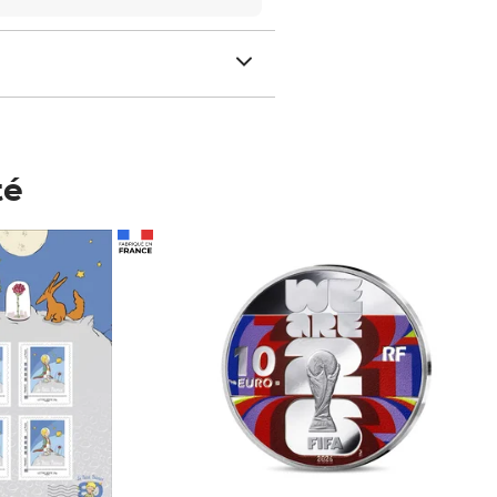
té
Prix 148,00€