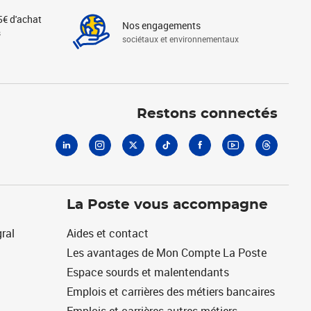
5€ d'achat
Nos engagements
s
sociétaux et environnementaux
Linkedin
Instagram
X
Tiktok
Facebook
Youtube
Threads
Restons connectés
La Poste vous accompagne
ral
Aides et contact
Les avantages de Mon Compte La Poste
Espace sourds et malentendants
Emplois et carrières des métiers bancaires