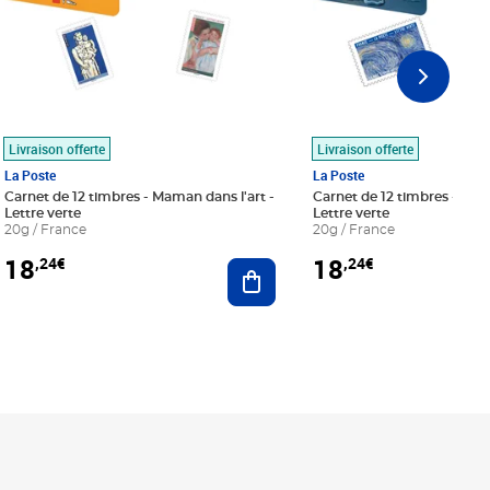
Livraison offerte
Livraison offerte
La Poste
La Poste
Carnet de 12 timbres - Maman dans l'art -
Carnet de 12 timbres - Le bl
Lettre verte
Lettre verte
20g / France
20g / France
18
18
,24€
,24€
r au panier
Ajouter au panier