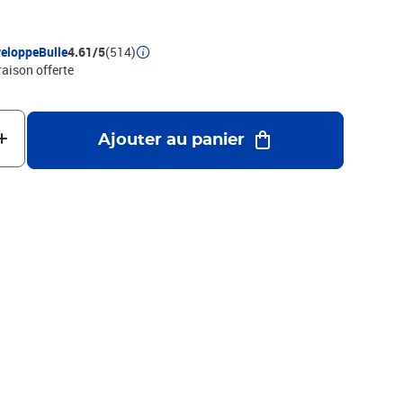
s
eloppeBulle
4.61/5
(514)
raison offerte
Ajouter au panier