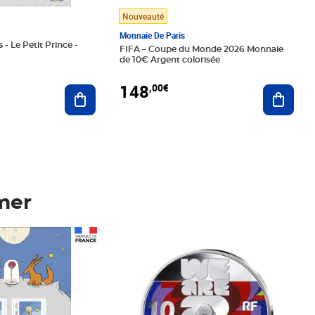
Nouveauté
Monnaie De Paris
 - Le Petit Prince -
FIFA – Coupe du Monde 2026 Monnaie
de 10€ Argent colorisée
148
,00€
Ajouter au panier
Ajoute
mer
Prix 148,00€