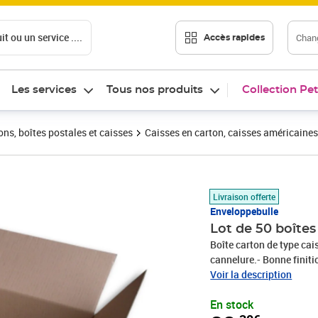
t ou un service ....
Chang
Accès rapides
Les services
Tous nos produits
Collection Pet
ons, boîtes postales et caisses
Caisses en carton, caisses américaines
Prix 82,30€
Livraison offerte
Enveloppebulle
Lot de 50 boîte
Boîte carton de type cai
cannelure.- Bonne finiti
pour vos expéditions en 
Voir la description
classements et déménage
En stock
le stockage.Le meilleur 