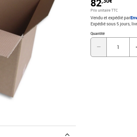
82
,30€
!*dimensions intérieure
Prix unitaire TTC
Vendu et expédié par
Env
Expédié sous 5 jours
liv
Quantité : 1
Quantité