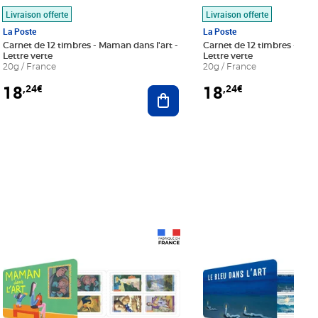
Livraison offerte
Livraison offerte
La Poste
La Poste
Carnet de 12 timbres - Maman dans l'art -
Carnet de 12 timbres - Le bl
Lettre verte
Lettre verte
20g / France
20g / France
18
18
,24€
,24€
r au panier
Ajouter au panier
Prix 18,24€
Prix 18,24€