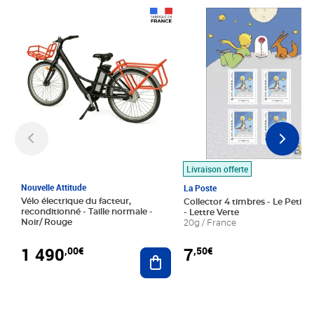
Prix 1 490,00€
Prix 7,50€
Livraison offerte
Nouvelle Attitude
La Poste
Vélo électrique du facteur,
Collector 4 timbres - Le Petit P
reconditionné - Taille normale -
- Lettre Verte
Noir/ Rouge
20g / France
1 490
7
,00€
,50€
Ajouter au panier