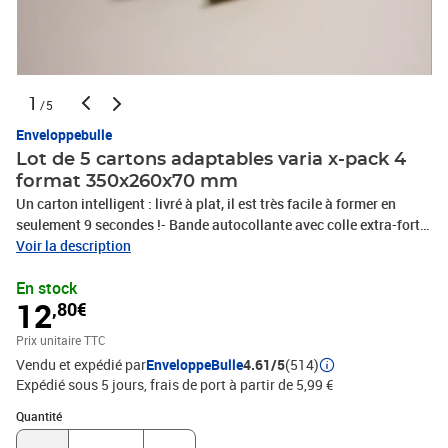
1
/5
Enveloppebulle
Lot de 5 cartons adaptables varia x-pack 4
format 350x260x70 mm
Un carton intelligent : livré à plat, il est très facile à former en
seulement 9 secondes !- Bande autocollante avec colle extra-forte,
ne peut être ouvert qu'une seule fois.- Ouverture facile grâce à la
Voir la description
ficelle d'arrachage, rapide et sécurisée !- Permet d'insérer des
En stock
objets plats ou épais jusqu'à une hauteur de 70 à 90 mm selon les
12
,80€
formats.- Renforts latéraux garantissant la protection et la
sécurité du contenu.- 100% recyclable.- carton ondulé stabilisé.-
Prix unitaire TTC
Protection maximale grâce aux doubles rabats = 2 épaisseurs de
Vendu et expédié par
EnveloppeBulle
4.61/5
(514)
carton.- Plus produit : livré à plat = gain de place pour le
Expédié sous 5 jours, frais de port à partir de 5,99 €
stockage.Le meilleur rapport qualité / prix en terme de protection
et de résistance !
Quantité : 1
Quantité