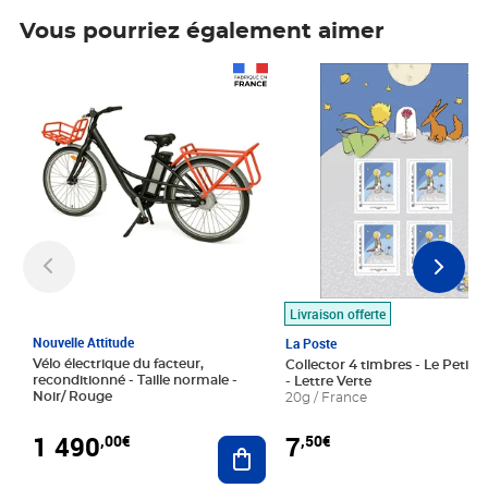
Vous pourriez également aimer
Prix 1 490,00€
Prix 7,50€
Livraison offerte
Nouvelle Attitude
La Poste
Vélo électrique du facteur,
Collector 4 timbres - Le Petit P
reconditionné - Taille normale -
- Lettre Verte
Noir/ Rouge
20g / France
1 490
7
,00€
,50€
Ajouter au panier