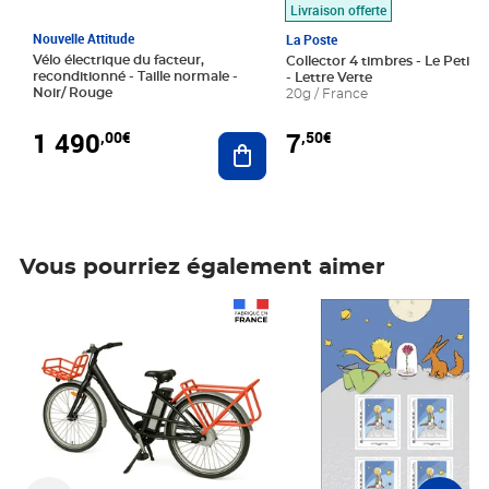
Livraison offerte
Nouvelle Attitude
La Poste
Vélo électrique du facteur,
Collector 4 timbres - Le Petit P
reconditionné - Taille normale -
- Lettre Verte
Noir/ Rouge
20g / France
1 490
7
,00€
,50€
Ajouter au panier
Vous pourriez également aimer
Prix 1 490,00€
Prix 7,50€