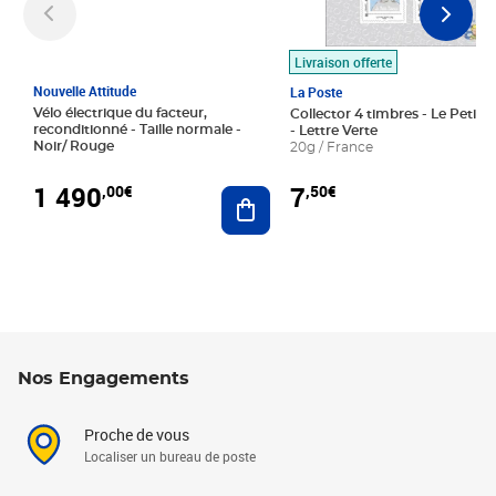
Livraison offerte
Nouvelle Attitude
La Poste
Vélo électrique du facteur,
Collector 4 timbres - Le Petit P
reconditionné - Taille normale -
- Lettre Verte
Noir/ Rouge
20g / France
1 490
7
,00€
,50€
Ajouter au panier
Nos Engagements
Proche de vous
Localiser un bureau de poste