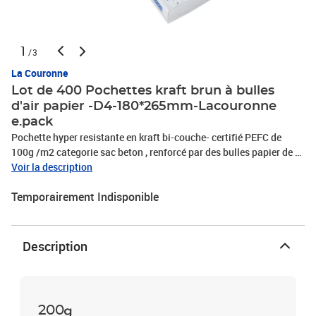
1
/3
La Couronne
Lot de 400 Pochettes kraft brun à bulles
d'air papier -D4-180*265mm-Lacouronne
e.pack
Pochette hyper resistante en kraft bi-couche- certifié PEFC de
100g /m2 categorie sac beton , renforcé par des bulles papier de 3
mm pour des envois jusqu'à 3kg. Une alternative à la bulle
Voir la description
plastique. Produit 100% Papier et Recyclable. Avec une patte de
Temporairement Indisponible
fermeture de 50 mm de hauteur , autocollante avec une colle ultra
resistante, une bande de protection pour une fermeture sécurisée
pour vos expeditions.Format interieur 180*265mm.Ce produit est
ideal pour vos besoins d'expeditions , d'emballages et de
Description
protection anti-choc pour tous types de produits , bijoux
,cosmethiques , telephonie, vetements ,../... Une solution
d'emballage complete disponible en 7 formats differents.
200