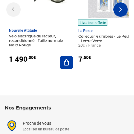
Livraison offerte
Nouvelle Attitude
La Poste
Vélo électrique du facteur,
Collector 4 timbres - Le Petit P
reconditionné - Taille normale -
- Lettre Verte
Noir/ Rouge
20g / France
1 490
7
,00€
,50€
Ajouter au panier
Nos Engagements
Proche de vous
Localiser un bureau de poste