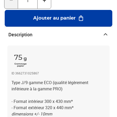
250x350mm Magazines, classeurs, format A4,...H/8 270x360mm
295x370mm Bande-dessinées, gros livres, catalogues, format
A4+,...J/9 300x430mm 320x440mm Vêtements, certificats,
Ajouter au panier
diplômes, format A3,...K/10 345x470mm 370x480mm Vêtements,
calendriers, cadres photos, format A3+,...CD 180x165mm
200x175mm Format spécial CD/DVD*dimensions +/- 10mmUn
Description
excellent rapport qualité / prix en terme de protection et de
résistance !Protégez l'environnement ! - Ce produit permet très
facilement la séparation des bulles et du papier après usage-
recyclage intelligent- possibilité de réutiliser le film bulle pour
75
protéger des objets fragiles.
ID 3662731025867
Type J/9 gamme ECO (qualité légèrement
inférieure à la gamme PRO)
- Format intérieur 300 x 430 mm*
- Format extérieur 320 x 440 mm*
dimensions +/- 10mm