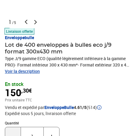
1
/5
Livraison offerte
Enveloppebulle
Lot de 400 enveloppes à bulles eco j/9
format 300x430 mm
Type J/9 gamme ECO (qualité légèrement inférieure à la gamme
PRO)- Format intérieur 300 x 430 mm*- Format extérieur 320 x 440
mm**dimensions +/- 10mm- Fermeture par bande autocollante
Voir la description
détachable- Papier kraft blanc 75 g/m2- Film bulles d'air
En stock
polyéthylène 50-55 microns- Bulles de diamètre 10 mm,
150
,30€
d'épaisseur 3,2 mmType Format intérieur* Format extérieur*
Exemples d'utilisationA/1 100x165mm 120x175mm Bijoux, perles,
Prix unitaire TTC
pin's, broches, petites figurines, minidiscsB/2 120x220mm
Vendu et expédié par
EnveloppeBulle
4.61/5
(514)
140x230mm Montres, colliers, téléphones, clés USB, format
Expédié sous 5 jours
livraison offerte
A6,...C/3 150x220mm 170x230mm CD avec boîtier, format
A5,...D/4 180x260mm 200x270mm DVD avec boîtier, Mangas,
Quantité : 1
Quantité
format A5+,...E/5 220x260mm 240x270mm Livres, K7 VHS, ...F/6
220x340mm 240x350mm Livres moyens,...G/7 230x340mm