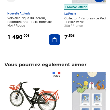
Livraison offerte
Nouvelle Attitude
La Poste
Vélo électrique du facteur,
Collector 4 timbres - Le Petit P
reconditionné - Taille normale -
- Lettre Verte
Noir/ Rouge
20g / France
1 490
7
,00€
,50€
Ajouter au panier
Vous pourriez également aimer
Prix 1 490,00€
Prix 7,50€