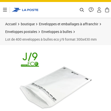
ontenu de la page
Accueil
boutique
Enveloppes et emballages à affranchir
Enveloppes postales
Enveloppes à bulles
Lot de 400 enveloppes à bulles eco j/9 format 300x430 mm
Prix 150,30€