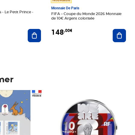
Monnaie De Paris
 - Le Petit Prince -
FIFA – Coupe du Monde 2026 Monnaie
de 10€ Argent colorisée
148
,00€
Ajouter au panier
Ajoute
mer
Prix 148,00€