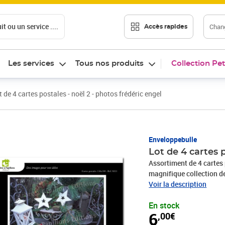
t ou un service ....
Chang
Accès rapides
Les services
Tous nos produits
Collection Pet
t de 4 cartes postales - noël 2 - photos frédéric engel
Prix 6,00€
Enveloppebulle
Lot de 4 cartes p
Assortiment de 4 cartes
magnifique collection de
2Impression avec encres
Voir la description
cmRéf. S275 - S321 - S
En stock
6
,00€