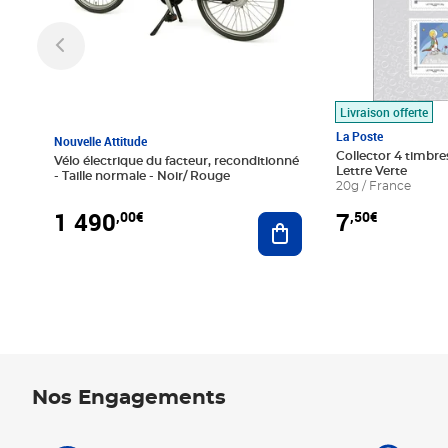
Livraison offerte
La Poste
Nouvelle Attitude
Collector 4 timbres
Vélo électrique du facteur, reconditionné
Lettre Verte
- Taille normale - Noir/ Rouge
20g / France
1 490
7
,00€
,50€
Ajouter au panier
Nos Engagements