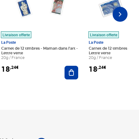
Livraison offerte
Livraison offerte
La Poste
La Poste
Carnet de 12 timbres - Maman dans l'art -
Carnet de 12 timbres - Le bl
Lettre verte
Lettre verte
20g / France
20g / France
18
18
,24€
,24€
r au panier
Ajouter au panier