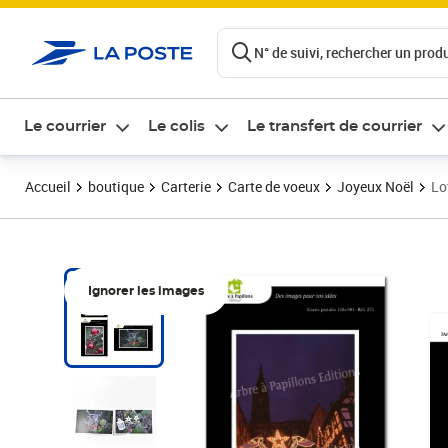
ontenu de la page
N° de suivi, rechercher un produi
Le courrier
Le colis
Le transfert de courrier
Accueil
boutique
Carterie
Carte de voeux
Joyeux Noël
Lo
Ignorer les images