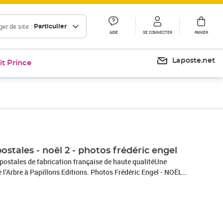
er de site :
Particulier
AIDE
SE CONNECTER
PANIER
Laposte.net
it Prince
ostales - noël 2 - photos frédéric engel
 postales de fabrication française de haute qualitéUne
 l’Arbre à Papillons Editions. Photos Frédéric Engel - NOËL
 végétales sur papier 100 % recycléDimensions 10 x 15
323 - S325