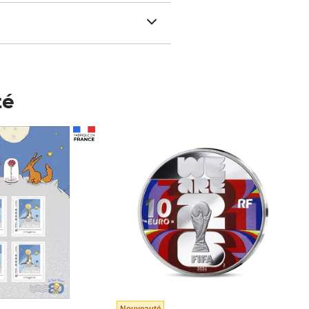
té
Prix 148,00€
Nouveauté