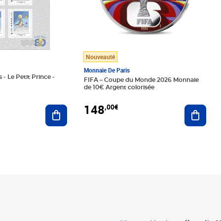
Nouveauté
Monnaie De Paris
 - Le Petit Prince -
FIFA – Coupe du Monde 2026 Monnaie
de 10€ Argent colorisée
148
,00€
Ajouter au panier
Ajoute