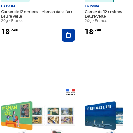
La Poste
La Poste
Carnet de 12 timbres - Maman dans l'art -
Carnet de 12 timbres - Le bl
Lettre verte
Lettre verte
20g / France
20g / France
18
18
,24€
,24€
r au panier
Ajouter au panier
Prix 18,24€
Prix 18,24€