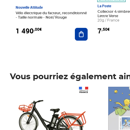
La Poste
Nouvelle Attitude
Collector 4 timbres
Vélo électrique du facteur, reconditionné
Lettre Verte
- Taille normale - Noir/ Rouge
20g / France
1 490
7
,00€
,50€
Ajouter au panier
Vous pourriez également ai
Prix 1 490,00€
Prix 7,50€