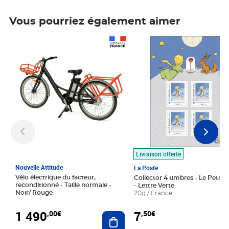
Vous pourriez également aimer
Prix 1 490,00€
Prix 7,50€
Livraison offerte
Nouvelle Attitude
La Poste
Vélo électrique du facteur,
Collector 4 timbres - Le Petit P
reconditionné - Taille normale -
- Lettre Verte
Noir/ Rouge
20g / France
1 490
7
,00€
,50€
Ajouter au panier