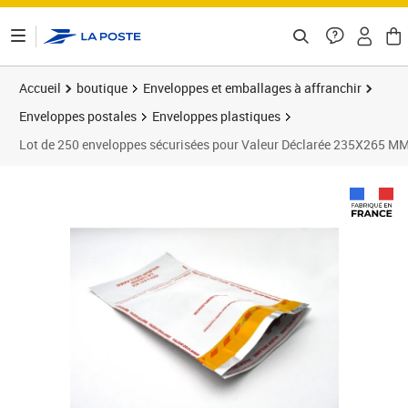
ontenu de la page
Accueil
boutique
Enveloppes et emballages à affranchir
Enveloppes postales
Enveloppes plastiques
Lot de 250 enveloppes sécurisées pour Valeur Déclarée 235X265 M
Prix 271,80€