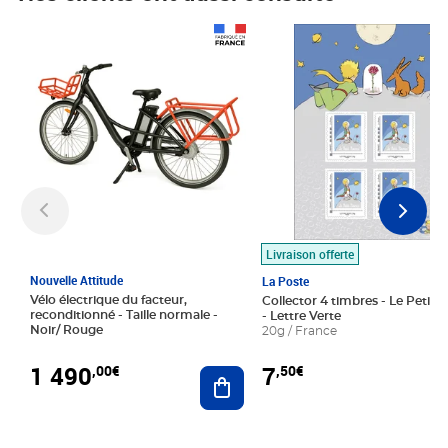
Prix 1 490,00€
Prix 7,50€
Livraison offerte
Nouvelle Attitude
La Poste
Vélo électrique du facteur,
Collector 4 timbres - Le Petit P
reconditionné - Taille normale -
- Lettre Verte
Noir/ Rouge
20g / France
1 490
7
,00€
,50€
Ajouter au panier