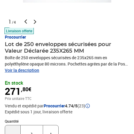
1
/4
Livraison offerte
Procourrier
Lot de 250 enveloppes sécurisées pour
Valeur Déclarée 235X265 MM
Boîte de 250 enveloppes sécurisées de 235x265 mm en
polyéthylène opaque 80 microns. Pochettes agrées par de la Poste
pour les envois en Valeur Déclarée. Fermeture par ruban adhésif
Voir la description
spécial révélant les tentatives d'effraction. Numéro et code
En stock
d'identification. Cette enveloppe Haute Sécurité, agréée par La
271
,80€
Poste est prévue pour l'envoi d'objet de valeur maximale de 5 000 €
et d'un poids inférieur à 5 kg. Ces enveloppes "Valeur déclarée"
Prix unitaire TTC
s'adaptent à toutes les formes de produits et apportent une
Vendu et expédié par
Procourrier
4.74/5
(23)
protection maximale à vos envois de valeur en e-commerce, VPC,
Expédié sous 1 jour
livraison offerte
VAD. Découvrez notre gamme complète d'enveloppes sécurisées
pour envoi en valeur déclarée, ainsi que nos supports
Quantité : 1
Quantité
recommandés "Valeur Déclarée" A4 pour impression informatique.