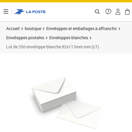
ontenu de la page
Accueil
boutique
Enveloppes et emballages à affranchir
Enveloppes postales
Enveloppes blanches
Lot de 250 enveloppe blanche 82x113mm mm (c7)
Prix 24,00€