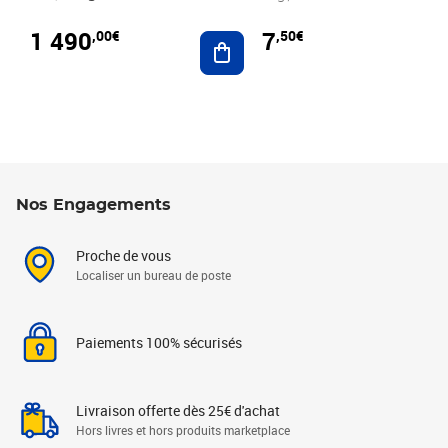
1 490
7
,00€
,50€
Ajouter au panier
Nos Engagements
Proche de vous
Localiser un bureau de poste
Paiements 100% sécurisés
Livraison offerte dès 25€ d'achat
Hors livres et hors produits marketplace