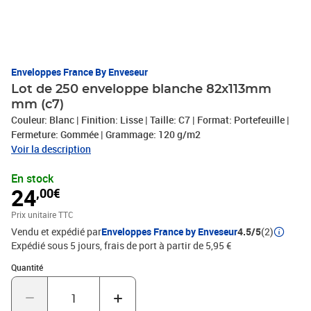
Enveloppes France By Enveseur
Lot de 250 enveloppe blanche 82x113mm
mm (c7)
Couleur: Blanc | Finition: Lisse | Taille: C7 | Format: Portefeuille |
Fermeture: Gommée | Grammage: 120 g/m2
Voir la description
En stock
24
,00€
Prix unitaire TTC
Vendu et expédié par
Enveloppes France by Enveseur
4.5/5
(2)
Expédié sous 5 jours, frais de port à partir de 5,95 €
Quantité : 1
Quantité