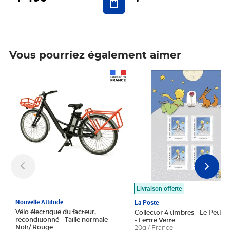
Vous pourriez également aimer
Prix 1 490,00€
Prix 7,50€
Livraison offerte
Nouvelle Attitude
La Poste
Vélo électrique du facteur,
Collector 4 timbres - Le Petit P
reconditionné - Taille normale -
- Lettre Verte
Noir/ Rouge
20g / France