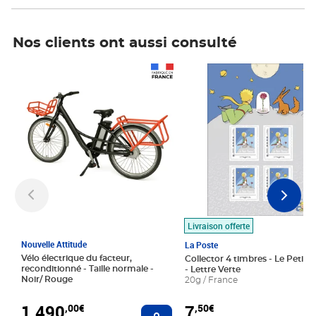
Nos clients ont aussi consulté
Prix 1 490,00€
Prix 7,50€
Livraison offerte
Nouvelle Attitude
La Poste
Vélo électrique du facteur,
Collector 4 timbres - Le Petit P
reconditionné - Taille normale -
- Lettre Verte
Noir/ Rouge
20g / France
1 490
7
,00€
,50€
Ajouter au panier