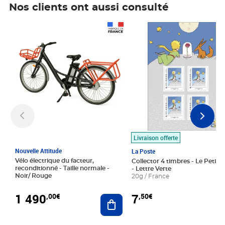
Nos clients ont aussi consulté
Prix 1 490,00€
Prix 7,50€
Livraison offerte
Nouvelle Attitude
La Poste
Vélo électrique du facteur,
Collector 4 timbres - Le Petit P
reconditionné - Taille normale -
- Lettre Verte
Noir/ Rouge
20g / France
1 490
7
,00€
,50€
Ajouter au panier