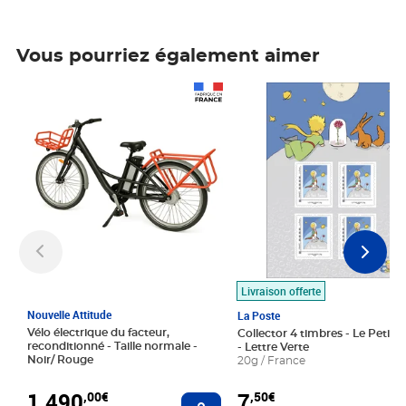
Vous pourriez également aimer
Prix 1 490,00€
Prix 7,50€
Livraison offerte
Nouvelle Attitude
La Poste
Vélo électrique du facteur,
Collector 4 timbres - Le Petit P
reconditionné - Taille normale -
- Lettre Verte
Noir/ Rouge
20g / France
1 490
7
,00€
,50€
Ajouter au panier