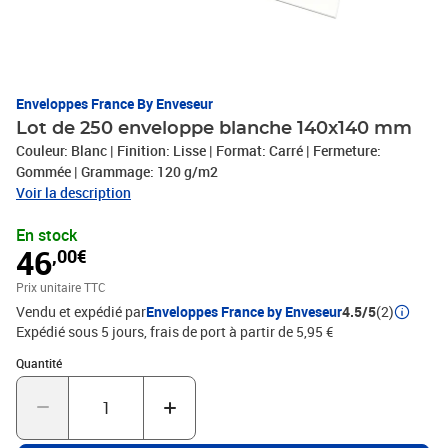
Enveloppes France By Enveseur
Lot de 250 enveloppe blanche 140x140 mm
Couleur: Blanc | Finition: Lisse | Format: Carré | Fermeture:
Gommée | Grammage: 120 g/m2
Voir la description
En stock
46
,00€
Prix unitaire TTC
Vendu et expédié par
Enveloppes France by Enveseur
4.5/5
(2)
Expédié sous 5 jours, frais de port à partir de 5,95 €
Quantité : 1
Quantité