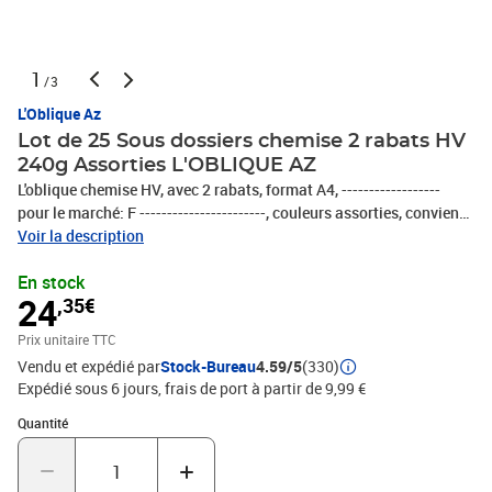
1
/3
L'Oblique Az
Lot de 25 Sous dossiers chemise 2 rabats HV
240g Assorties L'OBLIQUE AZ
L'oblique chemise HV, avec 2 rabats, format A4, ------------------
pour le marché: F -----------------------, couleurs assorties, convient
pour dossiers suspendus, avec des lignes d'organisation
Voir la description
imprimées, contenu: 200 feuilles, contenu: 25 pièces, -1005405
En stock
24
,35€
Prix unitaire TTC
Vendu et expédié par
Stock-Bureau
4.59/5
(330)
Expédié sous 6 jours, frais de port à partir de 9,99 €
Quantité : 1
Quantité