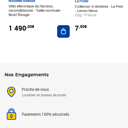
Nouvelle Attitude
La Poste
Vélo électrique du facteur,
Collector 4 timbres - Le Petit P
reconditionné - Taille normale -
- Lettre Verte
Noir/ Rouge
20g / France
1 490
7
,00€
,50€
Ajouter au panier
Nos Engagements
Proche de vous
Localiser un bureau de poste
Paiements 100% sécurisés