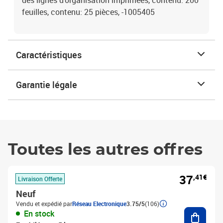
des lignes d'organisation imprimées, contenu: 200
feuilles, contenu: 25 pièces, -1005405
Caractéristiques
Garantie légale
Toutes les autres offres
37
,41€
Livraison Offerte
Neuf
Vendu et expédié par
Réseau Electronique
3.75/5
(106)
Ajouter
En stock