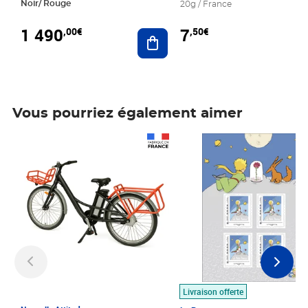
Noir/ Rouge
20g / France
1 490
7
,00€
,50€
Ajouter au panier
Vous pourriez également aimer
Prix 1 490,00€
Prix 7,50€
Livraison offerte