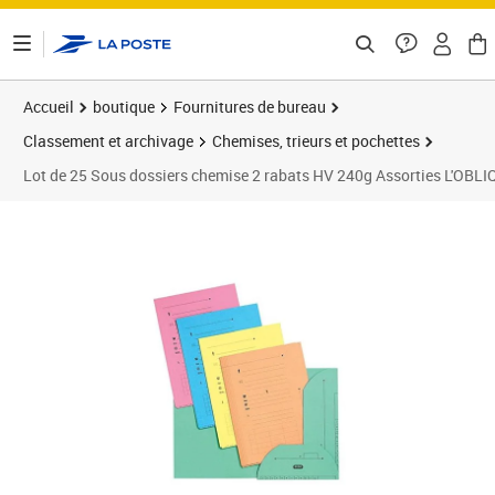
ontenu de la page
Accueil
boutique
Fournitures de bureau
Classement et archivage
Chemises, trieurs et pochettes
Lot de 25 Sous dossiers chemise 2 rabats HV 240g Assorties L'OBL
Prix 24,35€
Prix 3