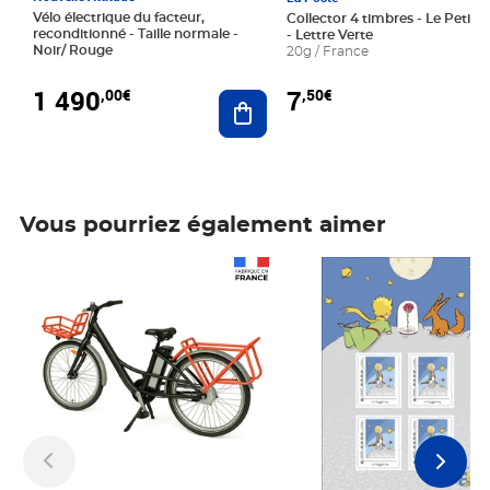
Vélo électrique du facteur,
Collector 4 timbres - Le Petit P
reconditionné - Taille normale -
- Lettre Verte
Noir/ Rouge
20g / France
1 490
7
,00€
,50€
Ajouter au panier
Vous pourriez également aimer
Prix 1 490,00€
Prix 7,50€