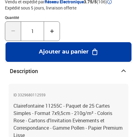
Vendu et expédié par
Réseau Electronique
3.75/5
(106)
Expédié sous 5 jours
livraison offerte
Quantité : 1
Quantité
Ajouter au panier
Description
ID 3329680112559
Clairefontaine 11255C - Paquet de 25 Cartes
Simples - Format 7x9,5cm - 210g/m² - Coloris
Rose - Cartons d'Invitation Evènements et
Correspondance - Gamme Pollen - Papier Premium
Lisse