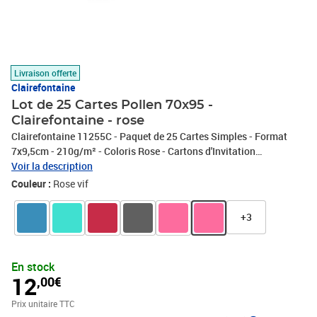
Livraison offerte
Clairefontaine
Lot de 25 Cartes Pollen 70x95 -
Clairefontaine - rose
Clairefontaine 11255C - Paquet de 25 Cartes Simples - Format
7x9,5cm - 210g/m² - Coloris Rose - Cartons d'Invitation
Evènements et Correspondance - Gamme Pollen - Papier Premium
Voir la description
Lisse
Couleur :
Rose vif
+3
En stock
12
,00€
Prix unitaire TTC