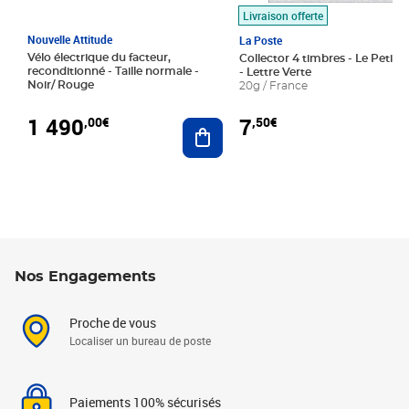
Livraison offerte
Nouvelle Attitude
La Poste
Vélo électrique du facteur,
Collector 4 timbres - Le Petit P
reconditionné - Taille normale -
- Lettre Verte
Noir/ Rouge
20g / France
1 490
7
,00€
,50€
Ajouter au panier
Nos Engagements
Proche de vous
Localiser un bureau de poste
Paiements 100% sécurisés