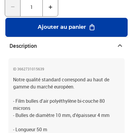
dans le bac inférieur de votre réfrigérateur.- Enduisez un morceau
de papier bulle avec de la peinture et il devient un outil de texture
très original par rapport à une éponge sur vos meubles ou vos
murs !- ANTI-STRESS : il a été prouvé que claquer des bulles est un
Ajouter au panier
très bon moyen de dissiper la colère, le stress et la tension :o)Le
meilleur rapport qualité / prix en terme de protection et de
résistance !Protégez l'environnement ! - Ce produit est 100 %
Description
recyclable- possibilité de réutiliser le film bulle pour protéger des
objets fragiles- polyéthylène sans CFC (protège la couche
d'ozone)- le polyéthylène est recyclable, ne pollue pas les nappes
phréatiques, ne dégage pas de gaz toxiques lors de sa
ID 3662731015639
combustion- Le polyéthylène ne nuit pas à l'environnement
Notre qualité standard correspond au haut de
gamme du marché européen.
- Film bulles d'air polyéthylène bi-couche 80
microns
- Bulles de diamètre 10 mm, d'épaisseur 4 mm
- Longueur 50 m