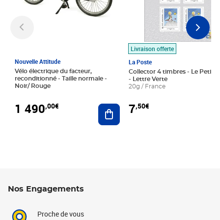
Livraison offerte
Nouvelle Attitude
La Poste
Vélo électrique du facteur,
Collector 4 timbres - Le Petit P
reconditionné - Taille normale -
- Lettre Verte
Noir/ Rouge
20g / France
1 490
7
,00€
,50€
Ajouter au panier
Nos Engagements
Proche de vous