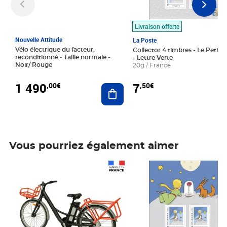
Livraison offerte
Nouvelle Attitude
La Poste
Vélo électrique du facteur,
Collector 4 timbres - Le Petit P
reconditionné - Taille normale -
- Lettre Verte
Noir/ Rouge
20g / France
1 490
7
,00€
,50€
Ajouter au panier
Vous pourriez également aimer
Prix 1 490,00€
Prix 7,50€