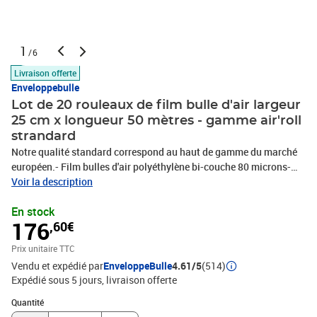
1
/6
Livraison offerte
Enveloppebulle
Lot de 20 rouleaux de film bulle d'air largeur
25 cm x longueur 50 mètres - gamme air'roll
strandard
Notre qualité standard correspond au haut de gamme du marché
européen.- Film bulles d'air polyéthylène bi-couche 80 microns-
Bulles de diamètre 10 mm, d'épaisseur 4 mm- Longueur 50 m-
Voir la description
Largeur 25 cmProduit idéal pour emballer, protéger, caler, isoler,
En stock
jardiner, bricoler, cuisiner : ce matériel permet de répondre à tous
176
,60€
vos besoins.La qualité exclusive enveloppebulle au meilleur prix.-
ANTI-CHOC : protège les objets et les surfaces fragiles.- ANTI-
Prix unitaire TTC
VIBRATIONS : plus de sécurité pour vos expéditions.- SOUPLE :
Vendu et expédié par
EnveloppeBulle
4.61/5
(514)
épouse parfaitement la forme de tous vos objets.- LEGER : frais
Expédié sous 5 jours
livraison offerte
d'expédition réduits !- Imperméable, transparent et inodore.- Très
pratique pour vos déménagements.- Permet une meilleure
Quantité : 1
Quantité
conservation des fruits et légumes si vous disposez du film bulle