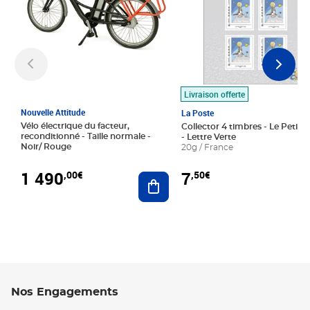
Livraison offerte
Nouvelle Attitude
La Poste
Vélo électrique du facteur,
Collector 4 timbres - Le Petit P
reconditionné - Taille normale -
- Lettre Verte
Noir/ Rouge
20g / France
1 490
7
,00€
,50€
Ajouter au panier
Nos Engagements