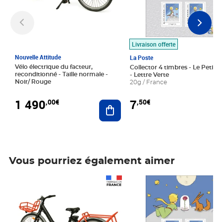
Livraison offerte
Nouvelle Attitude
La Poste
Vélo électrique du facteur,
Collector 4 timbres - Le Petit P
reconditionné - Taille normale -
- Lettre Verte
Noir/ Rouge
20g / France
1 490
7
,00€
,50€
Ajouter au panier
Vous pourriez également aimer
Prix 1 490,00€
Prix 7,50€