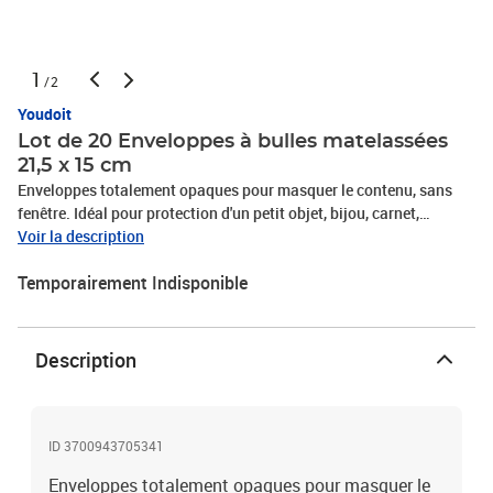
1
/2
Youdoit
Lot de 20 Enveloppes à bulles matelassées
21,5 x 15 cm
Enveloppes totalement opaques pour masquer le contenu, sans
fenêtre. Idéal pour protection d'un petit objet, bijou, carnet,
papeterie. Fermeture par patte autocollante avec bande
Voir la description
protectrice. 20 enveloppes matelassées à bulles. Dimensions 21,5
Temporairement Indisponible
x 15 cm.
Description
ID 3700943705341
Enveloppes totalement opaques pour masquer le