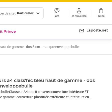
er de site :
Particulier
AIDE
SE CONNECTER
PANIER
Laposte.net
it Prince
u haut de gamme - dos 8 cm - marque enveloppebulle
urs a4 class'hic bleu haut de gamme - dos
nveloppebulle
pebulleClasseur A4 dos 8 cm avec couverture intérieure ET
e gamme- couverture plastifiée extérieure et intérieure en
iques sur les bord inférieurs- le top de la qualité dans la
bureauCaractéristiques du classeur :- Format : hauteur 32