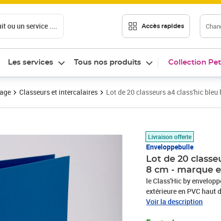
t ou un service ....
Chang
Accès rapides
Les services
Tous nos produits
Collection Pet
vage
Classeurs et intercalaires
Lot de 20 classeurs a4 class'hic ble
Prix 55,90€
Livraison offerte
Enveloppebulle
Lot de 20 classe
8 cm - marque e
le Class'Hic by envelop
extérieure en PVC haut d
totalité- renforts métall
Voir la description
gamme des classeurs de 