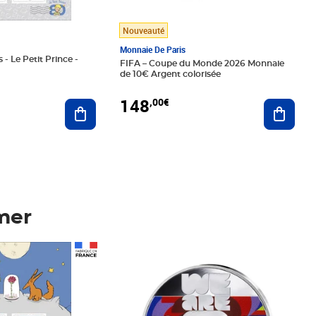
Nouveauté
Monnaie De Paris
 - Le Petit Prince -
FIFA – Coupe du Monde 2026 Monnaie
de 10€ Argent colorisée
148
,00€
Ajouter au panier
Ajoute
mer
Prix 148,00€