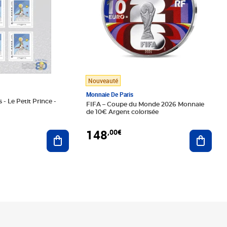
Nouveauté
Monnaie De Paris
 - Le Petit Prince -
FIFA – Coupe du Monde 2026 Monnaie
de 10€ Argent colorisée
148
,00€
Ajouter au panier
Ajoute