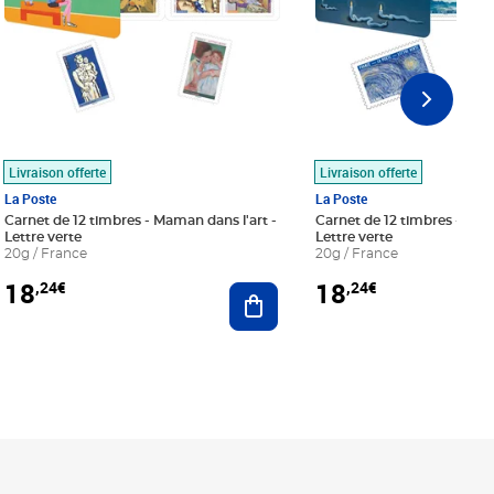
Livraison offerte
Livraison offerte
La Poste
La Poste
Carnet de 12 timbres - Maman dans l'art -
Carnet de 12 timbres - Le bl
Lettre verte
Lettre verte
20g / France
20g / France
18
18
,24€
,24€
r au panier
Ajouter au panier