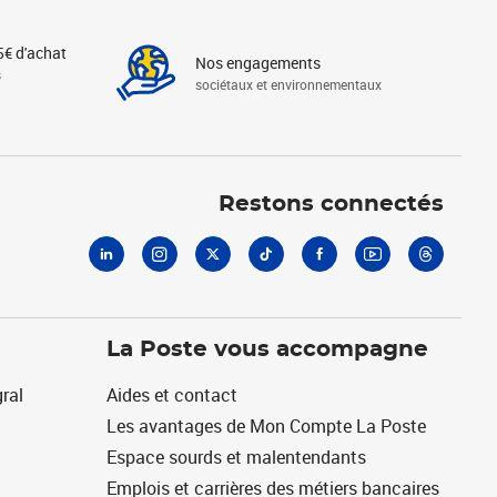
5€ d'achat
Nos engagements
s
sociétaux et environnementaux
Linkedin
Instagram
X
Tiktok
Facebook
Youtube
Threads
Restons connectés
La Poste vous accompagne
ral
Aides et contact
Les avantages de Mon Compte La Poste
Espace sourds et malentendants
Emplois et carrières des métiers bancaires