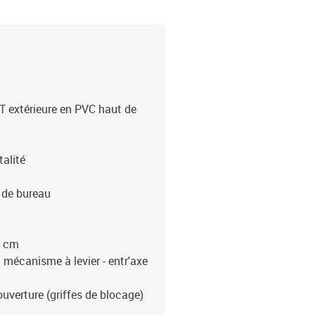
T extérieure en PVC haut de
talité
s de bureau
8 cm
 mécanisme à levier - entr'axe
uverture (griffes de blocage)