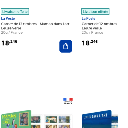
Livraison offerte
Livraison offerte
La Poste
La Poste
Carnet de 12 timbres - Maman dans l'art -
Carnet de 12 timbres - Le bl
Lettre verte
Lettre verte
20g / France
20g / France
18
18
,24€
,24€
r au panier
Ajouter au panier
Prix 18,24€
Prix 18,24€