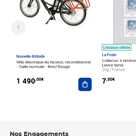
Livraison offerte
La Poste
Nouvelle Attitude
Collector 4 timbres
Vélo électrique du facteur, reconditionné
Lettre Verte
- Taille normale - Noir/ Rouge
20g / France
1 490
7
,00€
,50€
Ajouter au panier
Nos Engagements