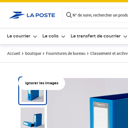
ontenu de la page
N° de suivi, rechercher un produi
Le courrier
Le colis
Le transfert de courrier
Accueil
boutique
Fournitures de bureau
Classement et archi
Ignorer les images