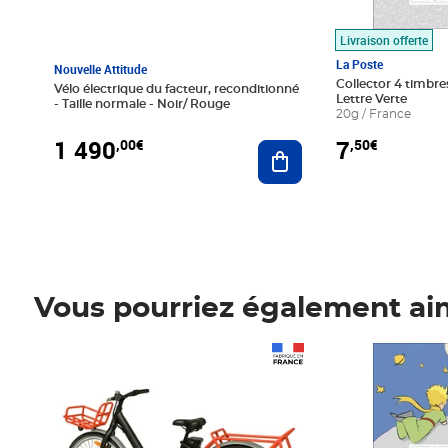
Livraison offerte
La Poste
Nouvelle Attitude
Collector 4 timbres
Vélo électrique du facteur, reconditionné
Lettre Verte
- Taille normale - Noir/ Rouge
20g / France
1 490
7
,00€
,50€
Ajouter au panier
Vous pourriez également ai
Prix 1 490,00€
Prix 7,50€