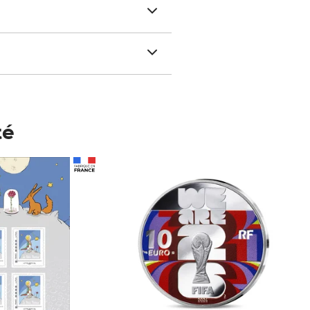
té
Prix 148,00€