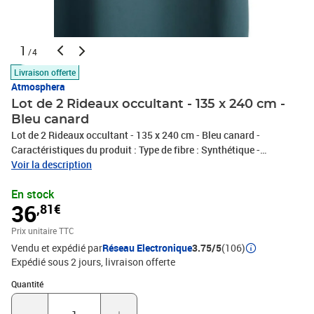
1
/4
Livraison offerte
Atmosphera
Lot de 2 Rideaux occultant - 135 x 240 cm -
Bleu canard
Lot de 2 Rideaux occultant - 135 x 240 cm - Bleu canard -
Caractéristiques du produit : Type de fibre : Synthétique -
Utilisation : Intérieur - Dimensions : L. 135 x P. 0,2 x H. 240 cm
Voir la description
En stock
36
,81€
Prix unitaire TTC
Vendu et expédié par
Réseau Electronique
3.75/5
(106)
Expédié sous 2 jours
livraison offerte
Quantité : 1
Quantité