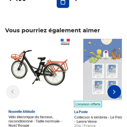
Vous pourriez également aimer
Prix 1 490,00€
Prix 7,50€
Livraison offerte
Nouvelle Attitude
La Poste
Vélo électrique du facteur,
Collector 4 timbres - Le Petit P
reconditionné - Taille normale -
- Lettre Verte
Noir/ Rouge
20g / France