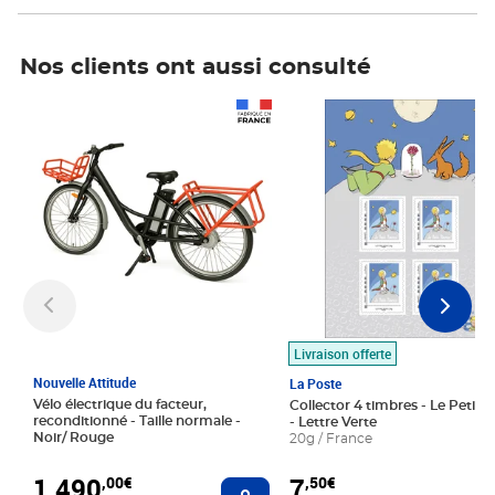
Nos clients ont aussi consulté
Prix 1 490,00€
Prix 7,50€
Livraison offerte
Nouvelle Attitude
La Poste
Vélo électrique du facteur,
Collector 4 timbres - Le Petit P
reconditionné - Taille normale -
- Lettre Verte
Noir/ Rouge
20g / France
1 490
7
,00€
,50€
Ajouter au panier