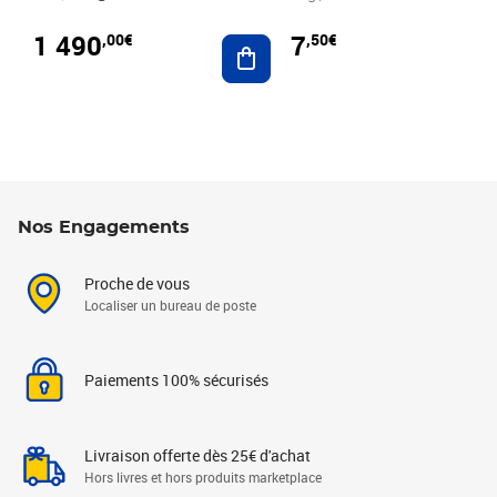
1 490
7
,00€
,50€
Ajouter au panier
Nos Engagements
Proche de vous
Localiser un bureau de poste
Paiements 100% sécurisés
Livraison offerte dès 25€ d'achat
Hors livres et hors produits marketplace