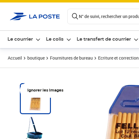
ontenu de la page
N° de suivi, rechercher un produi
Le courrier
Le colis
Le transfert de courrier
Accueil
boutique
Fournitures de bureau
Ecriture et correction
Ignorer les images