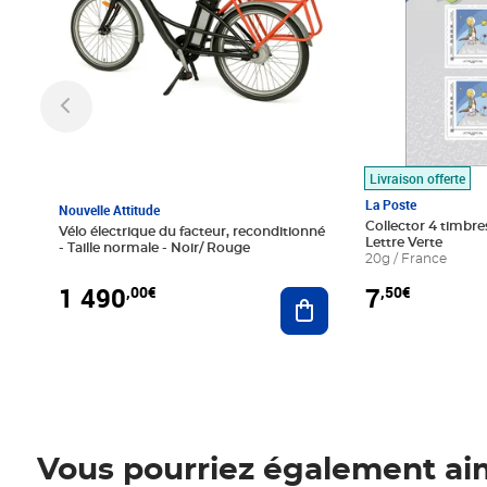
Livraison offerte
La Poste
Nouvelle Attitude
Collector 4 timbres
Vélo électrique du facteur, reconditionné
Lettre Verte
- Taille normale - Noir/ Rouge
20g / France
1 490
7
,00€
,50€
Ajouter au panier
Vous pourriez également ai