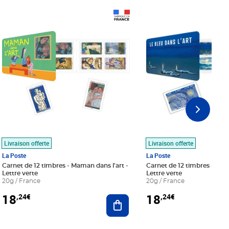
Prix 18,24€
Prix 18,24€
Livraison offerte
Livraison offerte
La Poste
La Poste
Carnet de 12 timbres - Maman dans l'art -
Carnet de 12 timbres - Le bl
Lettre verte
Lettre verte
20g / France
20g / France
18
18
,24€
,24€
r au panier
Ajouter au panier