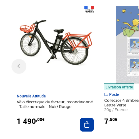
Prix 1 490,00€
Prix 7,50€
Livraison offerte
La Poste
Nouvelle Attitude
Collector 4 timbres
Vélo électrique du facteur, reconditionné
Lettre Verte
- Taille normale - Noir/ Rouge
20g / France
1 490
7
,00€
,50€
Ajouter au panier