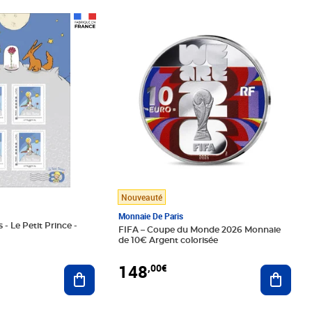
Prix 148,00€
Nouveauté
Monnaie De Paris
 - Le Petit Prince -
FIFA – Coupe du Monde 2026 Monnaie
de 10€ Argent colorisée
148
,00€
Ajouter au panier
Ajoute