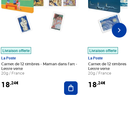
Livraison offerte
Livraison offerte
La Poste
La Poste
Carnet de 12 timbres - Maman dans l'art -
Carnet de 12 timbres - Le bl
Lettre verte
Lettre verte
20g / France
20g / France
18
18
,24€
,24€
r au panier
Ajouter au panier