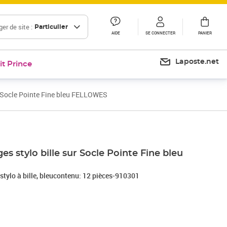
er de site :
Particulier
AIDE
SE CONNECTER
PANIER
Laposte.net
it Prince
ur Socle Pointe Fine bleu FELLOWES
Prix 12,00€
Prix 14,41€
es stylo bille sur Socle Pointe Fine bleu
stylo à bille, bleucontenu: 12 pièces-910301