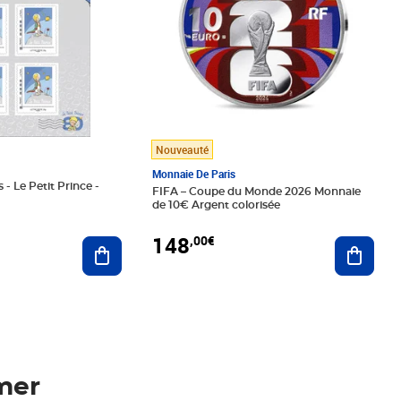
Nouveauté
Monnaie De Paris
 - Le Petit Prince -
FIFA – Coupe du Monde 2026 Monnaie
de 10€ Argent colorisée
148
,00€
Ajouter au panier
Ajoute
mer