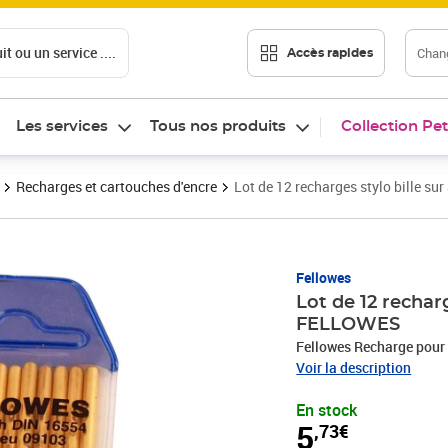
t ou un service ....
Chang
Accès rapides
Les services
Tous nos produits
Collection Pet
Recharges et cartouches d'encre
Lot de 12 recharges stylo bille s
Prix 5,73€
Fellowes
Lot de 12 recharg
FELLOWES
Fellowes Recharge pour 
Voir la description
En stock
5
,73€