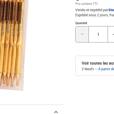
Prix unitaire TTC
Vendu et expédié par
St
Expédié sous 2 jours, fra
Quantité : 1
Quantité
Voir toutes les au
2 Neufs
—
À partir d