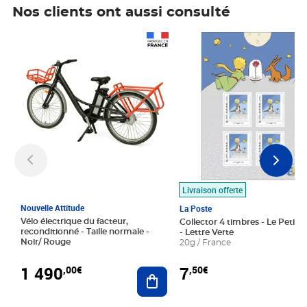
Nos clients ont aussi consulté
Prix 1 490,00€
Prix 7,50€
Livraison offerte
Nouvelle Attitude
La Poste
Vélo électrique du facteur,
Collector 4 timbres - Le Petit P
reconditionné - Taille normale -
- Lettre Verte
Noir/ Rouge
20g / France
1 490
7
,00€
,50€
Ajouter au panier