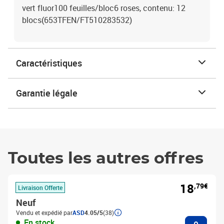
vert fluor100 feuilles/bloc6 roses, contenu: 12
blocs(653TFEN/FT510283532)
Caractéristiques
Garantie légale
Toutes les autres offres
18
,79€
Livraison Offerte
Neuf
Vendu et expédié par
ASD
4.05/5
(38)
Ajouter
En stock