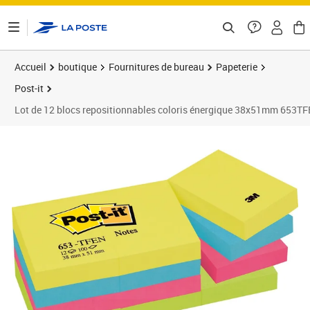
ontenu de la page
Accueil
boutique
Fournitures de bureau
Papeterie
Post-it
Lot de 12 blocs repositionnables coloris énergique 38x51mm 653T
Prix 12,70€
Prix 1
Prix b
Prix 2
Prix b
Prix 2