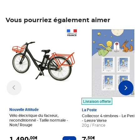
Vous pourriez également aimer
Prix 1 490,00€
Prix 7,50€
Livraison offerte
Nouvelle Attitude
La Poste
Vélo électrique du facteur,
Collector 4 timbres - Le Petit P
reconditionné - Taille normale -
- Lettre Verte
Noir/ Rouge
20g / France
1 490
7
,00€
,50€
Ajouter au panier