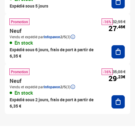
Expédié sous 5 jours
32,95 €
Promotion
-16%
27
,46€
Neuf
Vendu et expédié par
Infopavon
2/5
(3)
En stock
Ajouter
Expédié sous 6 jours, frais de port à partir de
6,35 €
35,08 €
Promotion
-16%
29
,23€
Neuf
Vendu et expédié par
Infopavon
2/5
(3)
En stock
Ajouter
Expédié sous 2 jours, frais de port à partir de
6,35 €