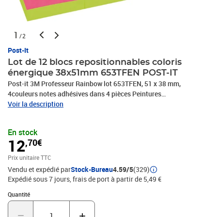
1
/2
Post-It
Lot de 12 blocs repositionnables coloris
énergique 38x51mm 653TFEN POST-IT
Post-it 3M Professeur Rainbow lot 653TFEN, 51 x 38 mm,
4couleurs notes adhésives dans 4 pièces Peintures
Activecollection: ultra bleu, rose néon, vert fluor100 feuilles/bloc6
Voir la description
roses, contenu: 12 blocs(653TFEN/FT510283532)
En stock
12
,70€
Prix unitaire TTC
Vendu et expédié par
Stock-Bureau
4.59/5
(329)
Expédié sous 7 jours, frais de port à partir de 5,49 €
Quantité : 1
Quantité