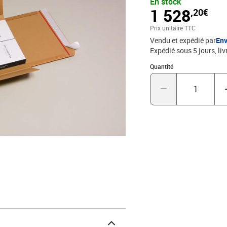
En stock
Renforts latéraux garant
1 528
,20€
recyclable.- carton ondu
2 épaisseurs de carton.- 
Prix unitaire TTC
meilleur rapport qualité 
Vendu et expédié par
Env
Expédié sous 5 jours
liv
Quantité : 1
Quantité