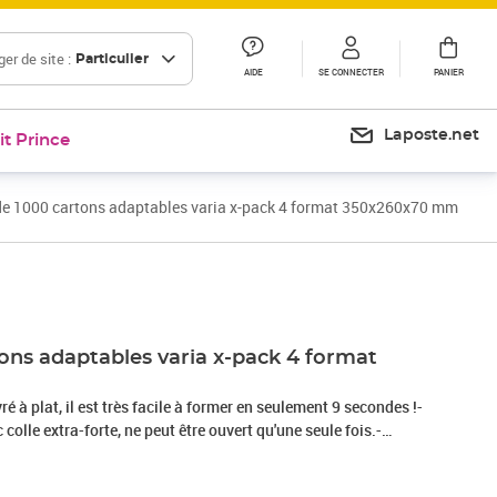
er de site :
Particulier
AIDE
SE CONNECTER
PANIER
Laposte.net
it Prince
de 1000 cartons adaptables varia x-pack 4 format 350x260x70 mm
ons adaptables varia x-pack 4 format
m
vré à plat, il est très facile à former en seulement 9 secondes !-
olle extra-forte, ne peut être ouvert qu'une seule fois.-
la ficelle d'arrachage, rapide et sécurisée !- Permet d'insérer
s jusqu'à une hauteur de 70 à 90 mm selon les formats.-