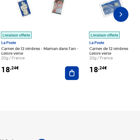
Livraison offerte
Livraison offerte
La Poste
La Poste
Carnet de 12 timbres - Maman dans l'art -
Carnet de 12 timbres - Le bl
Lettre verte
Lettre verte
20g / France
20g / France
18
18
,24€
,24€
r au panier
Ajouter au panier