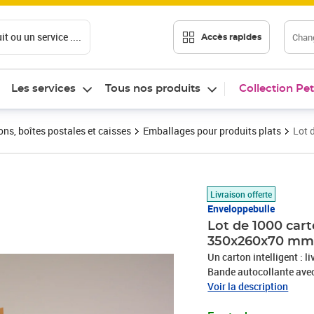
t ou un service ....
Chang
Accès rapides
Les services
Tous nos produits
Collection Pet
ons, boîtes postales et caisses
Emballages pour produits plats
Lot 
Prix 1 528,20€
Livraison offerte
Enveloppebulle
Lot de 1000 cart
350x260x70 m
Un carton intelligent : li
Bande autocollante avec c
Ouverture facile grâce à 
Voir la description
des objets plats ou épai