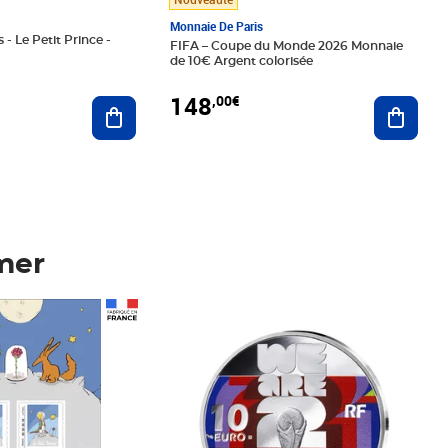
Monnaie De Paris
 - Le Petit Prince -
FIFA – Coupe du Monde 2026 Monnaie
de 10€ Argent colorisée
148
,00€
Ajouter au panier
Ajoute
mer
Prix 148,00€