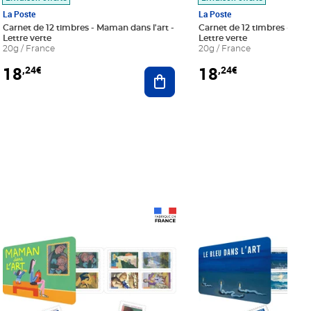
La Poste
La Poste
Carnet de 12 timbres - Maman dans l'art -
Carnet de 12 timbres - Le bl
Lettre verte
Lettre verte
20g / France
20g / France
18
18
,24€
,24€
r au panier
Ajouter au panier
Prix 18,24€
Prix 18,24€