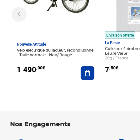
Livraison offerte
La Poste
Nouvelle Attitude
Collector 4 timbres
Vélo électrique du facteur, reconditionné
Lettre Verte
- Taille normale - Noir/ Rouge
20g / France
1 490
7
,00€
,50€
Ajouter au panier
Nos Engagements