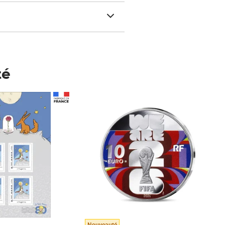
té
Prix 148,00€
Nouveauté