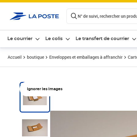
ontenu de la page
N° de suivi, rechercher un produi
Le courrier
Le colis
Le transfert de courrier
Accueil
boutique
Enveloppes et emballages à affranchir
Cart
Ignorer les images