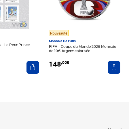
Nouveauté
Monnaie De Paris
 - Le Petit Prince -
FIFA – Coupe du Monde 2026 Monnaie
de 10€ Argent colorisée
148
,00€
Ajouter au panier
Ajoute