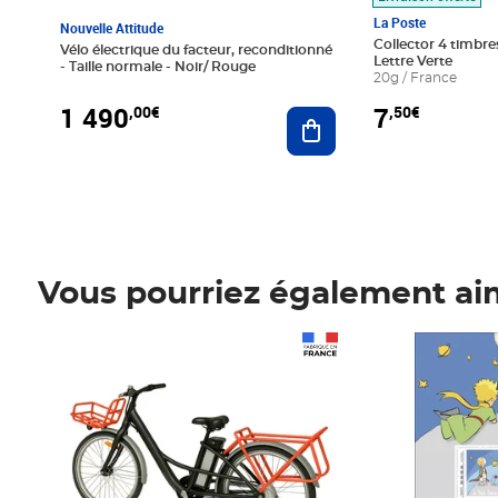
La Poste
Nouvelle Attitude
Collector 4 timbres
Vélo électrique du facteur, reconditionné
Lettre Verte
- Taille normale - Noir/ Rouge
20g / France
1 490
7
,00€
,50€
Ajouter au panier
Vous pourriez également ai
Prix 1 490,00€
Prix 7,50€