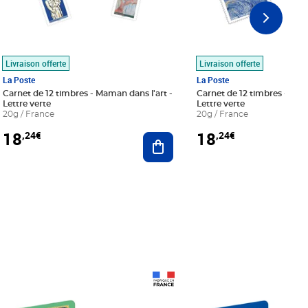
Livraison offerte
Livraison offerte
La Poste
La Poste
Carnet de 12 timbres - Maman dans l'art -
Carnet de 12 timbres - Le bl
Lettre verte
Lettre verte
20g / France
20g / France
18
18
,24€
,24€
r au panier
Ajouter au panier
Prix 18,24€
Prix 18,24€