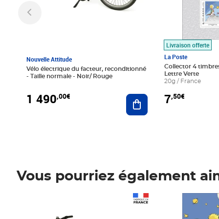
Livraison offerte
La Poste
Nouvelle Attitude
Collector 4 timbres
Vélo électrique du facteur, reconditionné
Lettre Verte
- Taille normale - Noir/ Rouge
20g / France
1 490
7
,00€
,50€
Ajouter au panier
Vous pourriez également ai
Prix 1 490,00€
Prix 7,50€