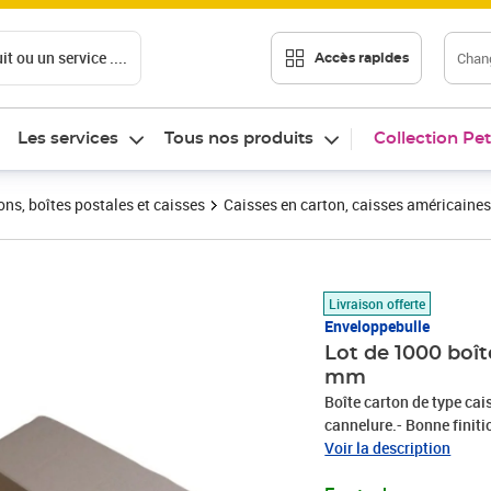
t ou un service ....
Chang
Accès rapides
Les services
Tous nos produits
Collection Pet
ons, boîtes postales et caisses
Caisses en carton, caisses américaines
Prix 2 483,10€
Livraison offerte
Enveloppebulle
Lot de 1000 boî
mm
Boîte carton de type cai
cannelure.- Bonne finiti
pour vos expéditions en 
Voir la description
classements et déménag