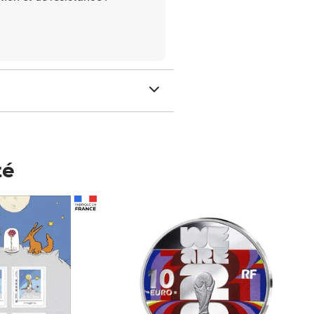
té
Prix 148,00€