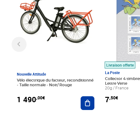
Livraison offerte
La Poste
Nouvelle Attitude
Collector 4 timbres
Vélo électrique du facteur, reconditionné
Lettre Verte
- Taille normale - Noir/ Rouge
20g / France
1 490
7
,00€
,50€
Ajouter au panier