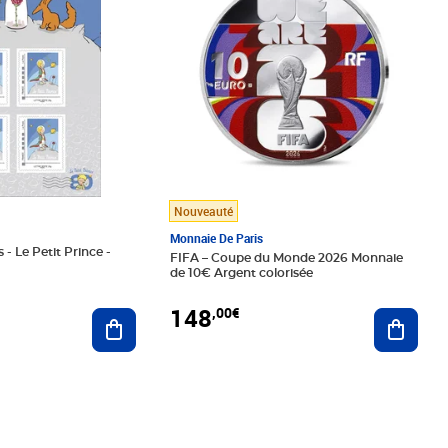
Nouveauté
Monnaie De Paris
 - Le Petit Prince -
FIFA – Coupe du Monde 2026 Monnaie
de 10€ Argent colorisée
148
,00€
Ajouter au panier
Ajoute