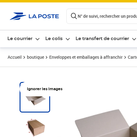
ontenu de la page
N° de suivi, rechercher un produi
Le courrier
Le colis
Le transfert de courrier
Accueil
boutique
Enveloppes et emballages à affranchir
Cart
Ignorer les images