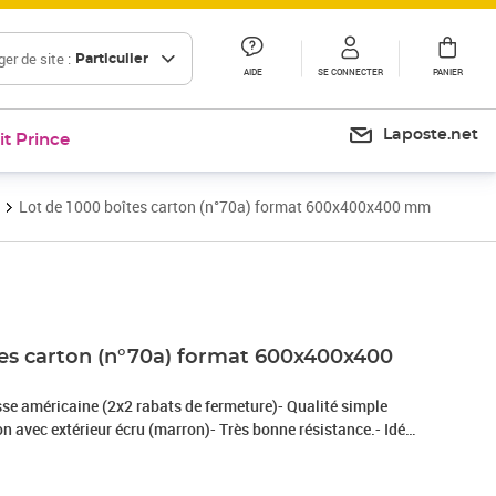
er de site :
Particulier
AIDE
SE CONNECTER
PANIER
Laposte.net
it Prince
Lot de 1000 boîtes carton (n°70a) format 600x400x400 mm
tes carton (n°70a) format 600x400x400
sse américaine (2x2 rabats de fermeture)- Qualité simple
on avec extérieur écru (marron)- Très bonne résistance.- Idéal
colis postal.- Très pratique pour vos rangements,
ements !- 100% recyclable.Dimensions cumulées = 140 cm