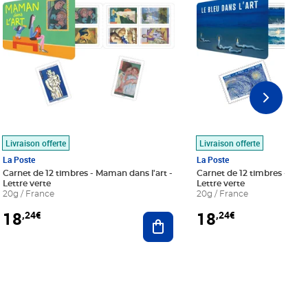
Livraison offerte
Livraison offerte
La Poste
La Poste
Carnet de 12 timbres - Maman dans l'art -
Carnet de 12 timbres - Le bl
Lettre verte
Lettre verte
20g / France
20g / France
18
18
,24€
,24€
r au panier
Ajouter au panier