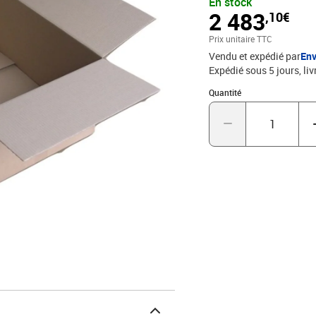
En stock
(LE CARTON IDEAL POUR
2 483
,10€
plat = gain de place pou
protection et de résista
Prix unitaire TTC
Vendu et expédié par
Env
Expédié sous 5 jours
liv
Quantité : 1
Quantité