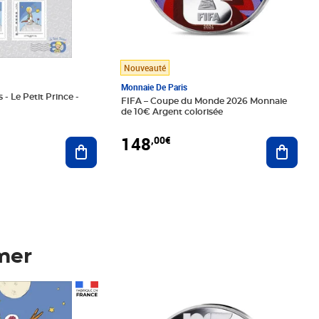
Nouveauté
Monnaie De Paris
 - Le Petit Prince -
FIFA – Coupe du Monde 2026 Monnaie
de 10€ Argent colorisée
148
,00€
Ajouter au panier
Ajoute
mer
Prix 148,00€