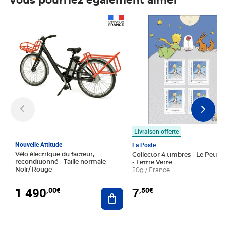
Vous pourriez également aimer
Prix 1 490,00€
Prix 7,50€
Livraison offerte
Nouvelle Attitude
La Poste
Vélo électrique du facteur,
Collector 4 timbres - Le Petit P
reconditionné - Taille normale -
- Lettre Verte
Noir/ Rouge
20g / France
1 490
7
,00€
,50€
Ajouter au panier