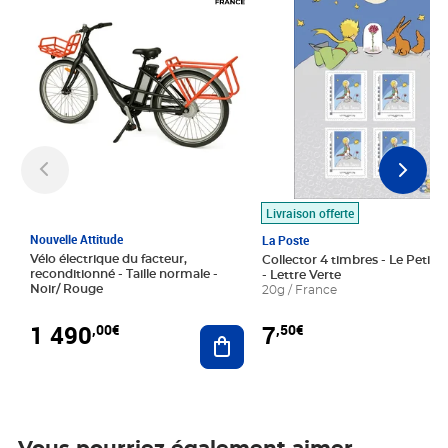
Livraison offerte
Nouvelle Attitude
La Poste
Vélo électrique du facteur,
Collector 4 timbres - Le Petit P
reconditionné - Taille normale -
- Lettre Verte
Noir/ Rouge
20g / France
1 490
7
,00€
,50€
Ajouter au panier