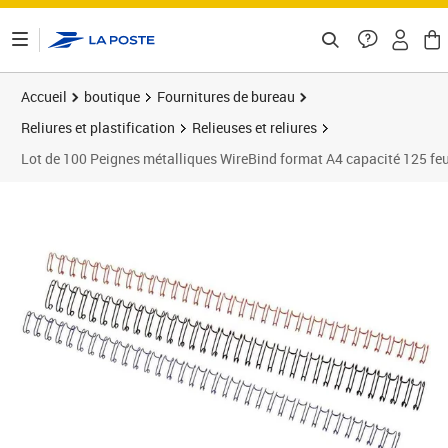
ontenu de la page
Accueil
boutique
Fournitures de bureau
Reliures et plastification
Relieuses et reliures
Lot de 100 Peignes métalliques WireBind format A4 capacité 125 f
Prix barré 44,99 €
Prix 34,66€
Prix 3
Prix b
Prix 4