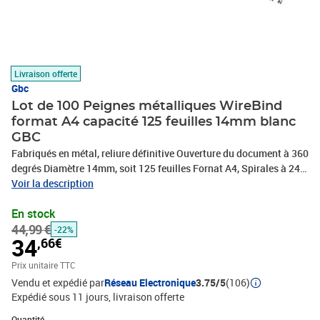
Livraison offerte
Gbc
Lot de 100 Peignes métalliques WireBind
format A4 capacité 125 feuilles 14mm blanc
GBC
Fabriqués en métal, reliure définitive Ouverture du document à 360
degrés Diamètre 14mm, soit 125 feuilles Fornat A4, Spirales à 24
anneaux Le GBC peigne métallique WireBind est un peigne de
Voir la description
reliure parfait pour créer des dossiers professionnels. La reliure
En stock
métallique est sûre, durable et élégante. Elle vous permet de créer
44,99 €
des documents reliés de manière définitive et inviolable. Le
-22%
34
,66€
processus est très simple : lorsque toutes les pages et couvertures
de votre choix sont bien en place, la spirale est comprimée pour
Prix unitaire TTC
former une baguette en forme de O. Une fois reliées, les pages ne
Vendu et expédié par
Réseau Electronique
3.75/5
(106)
peuvent être remplacées ou modifiées qu'en retirant la spirale elle-
Expédié sous 11 jours
livraison offerte
même, une sécurité idéale pour les documents confidentiels.
Quantité : 1
Toutes les spirales sont pré-découpées au format papier standard
Quantité