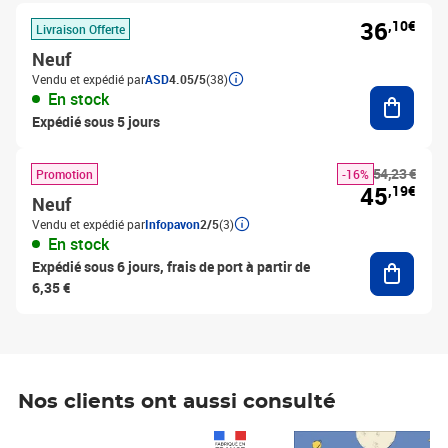
36
,10€
Livraison Offerte
Neuf
Vendu et expédié par
ASD
4.05/5
(38)
Ajouter
En stock
Expédié sous 5 jours
54,23 €
Promotion
-16%
45
,19€
Neuf
Vendu et expédié par
Infopavon
2/5
(3)
En stock
Ajouter
Expédié sous 6 jours, frais de port à partir de
6,35 €
Nos clients ont aussi consulté
Prix 1 490,00€
Prix 7,50€