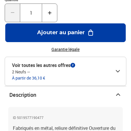
A4 et sont fournies avec des extrémités repliées pour empêcher
toute perte de feuilles. Le GBC Peigne métallique WireBind permet
une rotation 360 degrés qui facilite la lecture, l'annotation et la
photocopie. Avec son diamètre de 14mm, vous pourrez créer des
dossiers A4 jusqu'à 125 pages. Son design contemporain et sa
Ajouter au panier
finition blanche font du peigne WireBind un outil adéquat à la
reliure professionnelle. Disponible en couleurs et tailles
différentes.
Garantie légale
Voir toutes les autres offres
2
2 Neufs
—
À partir de 36,10 €
Description
ID 5019577190477
Fabriqués en métal, reliure définitive Ouverture du