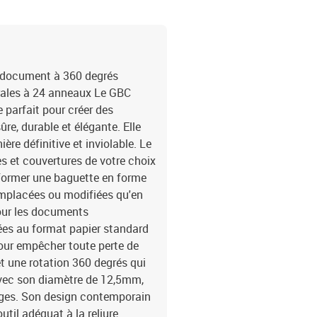
du document à 360 degrés
irales à 24 anneaux Le GBC
 parfait pour créer des
ûre, durable et élégante. Elle
re définitive et inviolable. Le
es et couvertures de votre choix
 former une baguette en forme
remplacées ou modifiées qu'en
pour les documents
pées au format papier standard
pour empêcher toute perte de
t une rotation 360 degrés qui
. Avec son diamètre de 12,5mm,
ages. Son design contemporain
util adéquat à la reliure