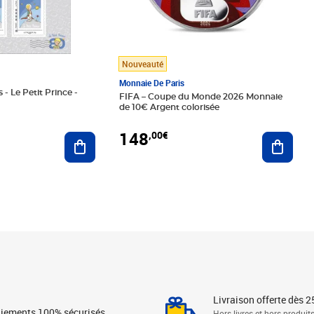
Nouveauté
Monnaie De Paris
 - Le Petit Prince -
FIFA – Coupe du Monde 2026 Monnaie
de 10€ Argent colorisée
148
,00€
Ajouter au panier
Ajoute
Livraison offerte dès 2
iements 100% sécurisés
Hors livres et hors produit