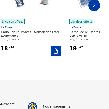
Livraison offerte
Livraison offerte
La Poste
La Poste
Carnet de 12 timbres - Maman dans l'art -
Carnet de 12 timbres - Le bl
Lettre verte
Lettre verte
20g / France
20g / France
18
18
,24€
,24€
r au panier
Ajouter au panier
5€ d'achat
Nos engagements
s