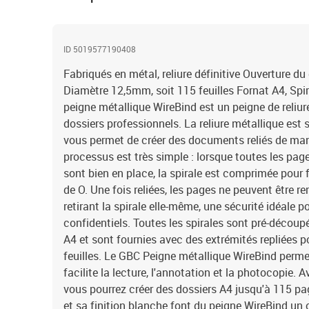
ID 5019577190408
Fabriqués en métal, reliure définitive Ouverture 
Diamètre 12,5mm, soit 115 feuilles Fornat A4, Sp
peigne métallique WireBind est un peigne de reliure
dossiers professionnels. La reliure métallique est s
vous permet de créer des documents reliés de maniè
processus est très simple : lorsque toutes les pag
sont bien en place, la spirale est comprimée pour
de O. Une fois reliées, les pages ne peuvent être 
retirant la spirale elle-même, une sécurité idéale 
confidentiels. Toutes les spirales sont pré-décou
A4 et sont fournies avec des extrémités repliées 
feuilles. Le GBC Peigne métallique WireBind perme
facilite la lecture, l'annotation et la photocopie
vous pourrez créer des dossiers A4 jusqu'à 115 p
et sa finition blanche font du peigne WireBind un o