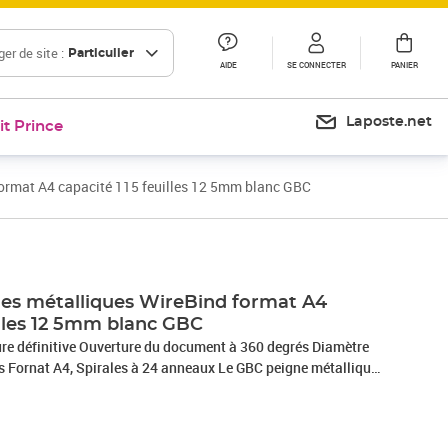
er de site :
Particulier
AIDE
SE CONNECTER
PANIER
Laposte.net
it Prince
format A4 capacité 115 feuilles 12 5mm blanc GBC
Prix barré 49,16 €
Prix 40,97€
nes métalliques WireBind format A4
illes 12 5mm blanc GBC
iure définitive Ouverture du document à 360 degrés Diamètre
es Fornat A4, Spirales à 24 anneaux Le GBC peigne métallique
e reliure parfait pour créer des dossiers professionnels. La
re, durable et élégante. Elle vous permet de créer des
ère définitive et inviolable. Le processus est très simple :