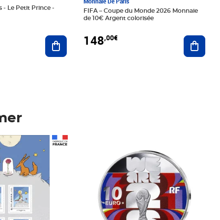
Monnaie De Paris
 - Le Petit Prince -
FIFA – Coupe du Monde 2026 Monnaie
de 10€ Argent colorisée
148
,00€
Ajouter au panier
Ajoute
mer
Prix 148,00€