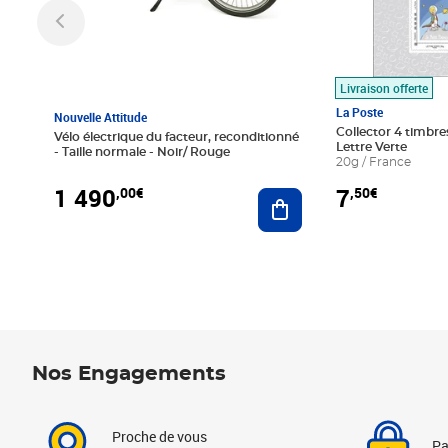
Livraison offerte
La Poste
Nouvelle Attitude
Collector 4 timbres
Vélo électrique du facteur, reconditionné
Lettre Verte
- Taille normale - Noir/ Rouge
20g / France
1 490
7
,00€
,50€
Ajouter au panier
Nos Engagements
Proche de vous
Pa