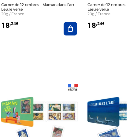
Carnet de 12 timbres - Maman dans l'art -
Carnet de 12 timbres - Le bl
Lettre verte
Lettre verte
20g / France
20g / France
18
18
,24€
,24€
r au panier
Ajouter au panier
Prix 18,24€
Prix 18,24€