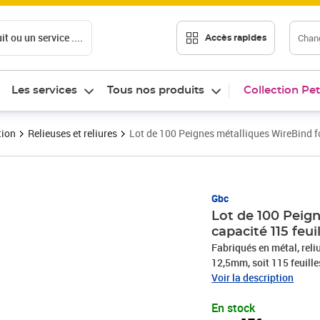
t ou un service ....
Chang
Accès rapides
Les services
Tous nos produits
Collection Pet
tion
Relieuses et reliures
Lot de 100 Peignes métalliques WireBind 
Prix 28,17€
Gbc
Lot de 100 Peig
capacité 115 feu
Fabriqués en métal, rel
12,5mm, soit 115 feuill
WireBind est un peigne d
Voir la description
reliure métallique est sû
En stock
documents reliés de mani