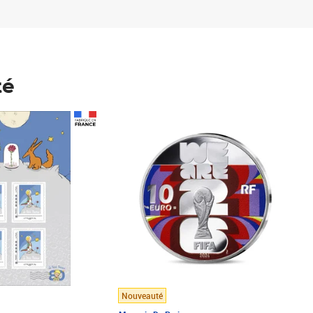
té
Prix 148,00€
Nouveauté