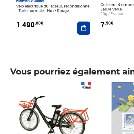
Nouvelle Attitude
Collector 4 timbres
Vélo électrique du facteur, reconditionné
Lettre Verte
- Taille normale - Noir/ Rouge
20g / France
1 490
7
,00€
,50€
Ajouter au panier
Vous pourriez également ai
Prix 1 490,00€
Prix 7,50€