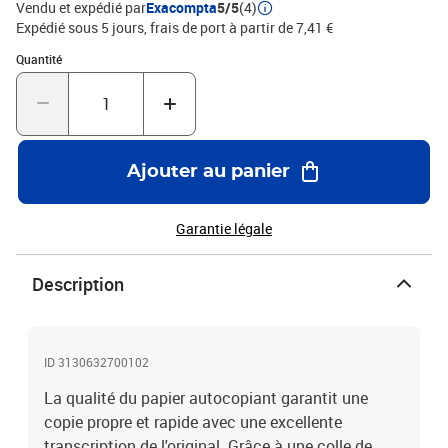
Vendu et expédié par
Exacompta
5/5
(4)
Expédié sous 5 jours, frais de port à partir de 7,41 €
Quantité : 1
Quantité
Ajouter au panier
Garantie légale
Description
ID 3130632700102
La qualité du papier autocopiant garantit une
copie propre et rapide avec une excellente
transcription de l'original. Grâce à une colle de