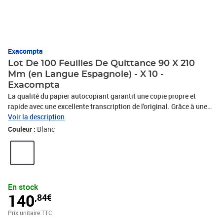
Exacompta
Lot De 100 Feuilles De Quittance 90 X 210
Mm (en Langue Espagnole) - X 10 -
Exacompta
La qualité du papier autocopiant garantit une copie propre et
rapide avec une excellente transcription de l'original. Grâce à une
colle de qualité supérieure et un dos renforcé, les manifolds
Voir la description
Exacompta sont adaptés à une utilisation intensive, au bureau
Couleur :
Blanc
comme à l'extérieur. Fabrication 100% française.
En stock
140
,84€
Prix unitaire TTC