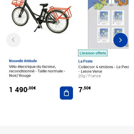
Livraison offerte
Nouvelle Attitude
La Poste
Vélo électrique du facteur,
Collector 4 timbres - Le Petit P
reconditionné - Taille normale -
- Lettre Verte
Noir/ Rouge
20g / France
1 490
7
,00€
,50€
Ajouter au panier