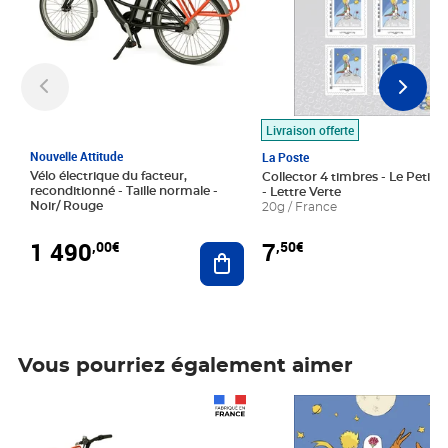
Livraison offerte
Nouvelle Attitude
La Poste
Vélo électrique du facteur,
Collector 4 timbres - Le Petit P
reconditionné - Taille normale -
- Lettre Verte
Noir/ Rouge
20g / France
1 490
7
,00€
,50€
Ajouter au panier
Vous pourriez également aimer
Prix 1 490,00€
Prix 7,50€