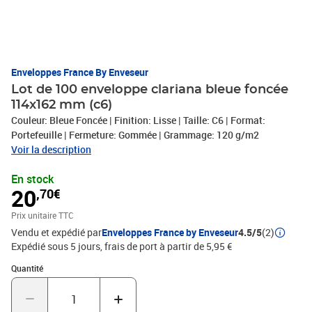
Enveloppes France By Enveseur
Lot de 100 enveloppe clariana bleue foncée
114x162 mm (c6)
Couleur: Bleue Foncée | Finition: Lisse | Taille: C6 | Format:
Portefeuille | Fermeture: Gommée | Grammage: 120 g/m2
Voir la description
En stock
20
,70€
Prix unitaire TTC
Vendu et expédié par
Enveloppes France by Enveseur
4.5/5
(2)
Expédié sous 5 jours, frais de port à partir de 5,95 €
Quantité : 1
Quantité