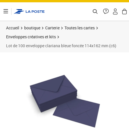
ontenu de la page
Accueil
boutique
Carterie
Toutes les cartes
Enveloppes créatives et kits
Lot de 100 enveloppe clariana bleue foncée 114x162 mm (c6)
Prix 20,70€