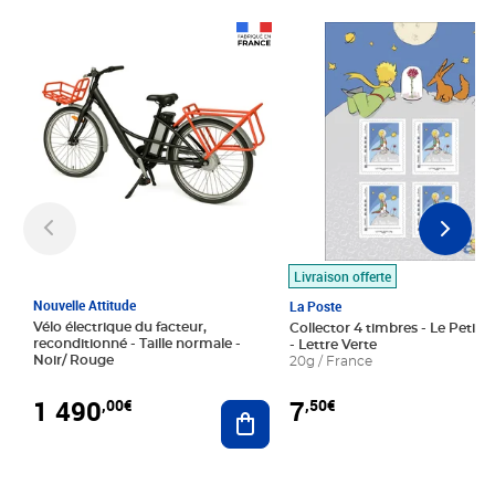
Prix 1 490,00€
Prix 7,50€
Livraison offerte
Nouvelle Attitude
La Poste
Vélo électrique du facteur,
Collector 4 timbres - Le Petit P
reconditionné - Taille normale -
- Lettre Verte
Noir/ Rouge
20g / France
1 490
7
,00€
,50€
Ajouter au panier