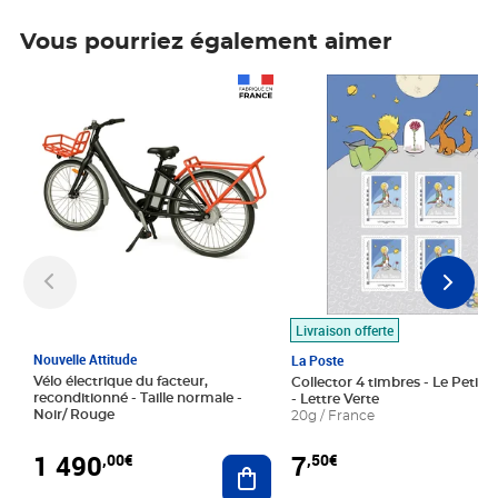
Vous pourriez également aimer
Prix 1 490,00€
Prix 7,50€
Livraison offerte
Nouvelle Attitude
La Poste
Vélo électrique du facteur,
Collector 4 timbres - Le Petit P
reconditionné - Taille normale -
- Lettre Verte
Noir/ Rouge
20g / France
1 490
7
,00€
,50€
Ajouter au panier