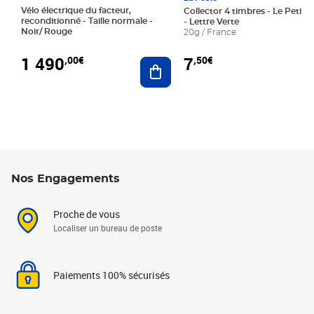
Vélo électrique du facteur,
Collector 4 timbres - Le Petit P
reconditionné - Taille normale -
- Lettre Verte
Noir/ Rouge
20g / France
1 490
7
,00€
,50€
Ajouter au panier
Nos Engagements
Proche de vous
Localiser un bureau de poste
Paiements 100% sécurisés