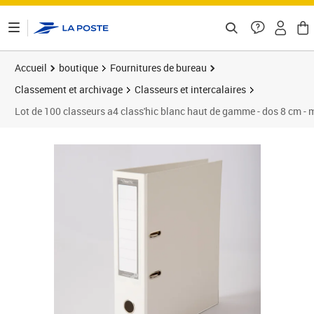
ontenu de la page
Accueil
boutique
Fournitures de bureau
Classement et archivage
Classeurs et intercalaires
Lot de 100 classeurs a4 class'hic blanc haut de gamme - dos 8 cm -
Prix 256,10€