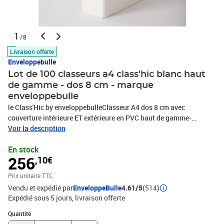
1
/8
Livraison offerte
Enveloppebulle
Lot de 100 classeurs a4 class'hic blanc haut
de gamme - dos 8 cm - marque
enveloppebulle
le Class'Hic by enveloppebulleClasseur A4 dos 8 cm avec
couverture intérieure ET extérieure en PVC haut de gamme-
couverture plastifiée extérieure et intérieure en totalité- renforts
Voir la description
métalliques sur les bord inférieurs- le top de la qualité dans la
En stock
gamme des classeurs de bureauCaractéristiques du classeur :-
256
,10€
Format : hauteur 32 cm * longueur 28 cm * dos 8 cm- Classeur
avec 2 anneaux métalliques équipé d'un mécanisme à levier -
Prix unitaire TTC
entr'axe 8cm- Muni d'un système à encoches pour bloquer la
Vendu et expédié par
EnveloppeBulle
4.61/5
(514)
couverture (griffes de blocage)- Oeillet de préhension- Renforts
Expédié sous 5 jours
livraison offerte
métalliques sur les bords inférieurs pour assurer une meilleure
longévité- Porte-étiquette soudé avec étiquette amovible fournie-
Quantité : 1
Quantité
Capacité de nombre de feuilles : 500.- En carton graphique très