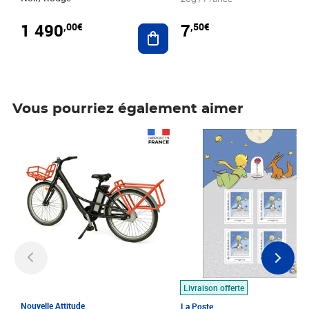
1 490
7
,00€
,50€
Ajouter au panier
Vous pourriez également aimer
Prix 1 490,00€
Prix 7,50€
Livraison offerte
Nouvelle Attitude
La Poste