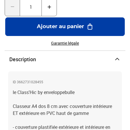
haute qualité Eskaboard épaisseur 2,00 mm entièrement fabriqué
à partir de papier recyclé- Couverture en PVC haut de gamme
Balacron, type Ariane, motif Mystère 185g/m²- Excellente finition,
qualité premium sélectionnée par l'équipe enveloppebulle, aucun
Ajouter au panier
compromis de materiauLe classeur de bureau par excellence sans
aucun compromis de qualité !Protégez l'environnement !-
couverture carton 100% recyclé
Garantie légale
Description
ID 3662731028455
le Class'Hic by enveloppebulle
Classeur A4 dos 8 cm avec couverture intérieure
ET extérieure en PVC haut de gamme
- couverture plastifiée extérieure et intérieure en