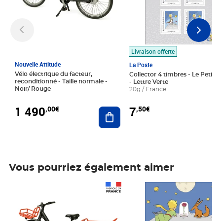
Livraison offerte
Nouvelle Attitude
La Poste
Vélo électrique du facteur,
Collector 4 timbres - Le Petit P
reconditionné - Taille normale -
- Lettre Verte
Noir/ Rouge
20g / France
1 490
7
,00€
,50€
Ajouter au panier
Vous pourriez également aimer
Prix 1 490,00€
Prix 7,50€