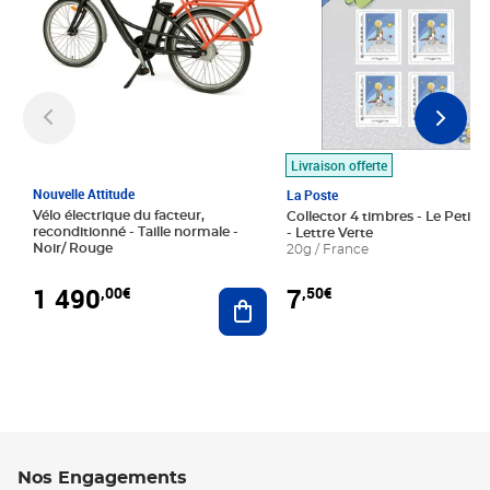
Livraison offerte
Nouvelle Attitude
La Poste
Vélo électrique du facteur,
Collector 4 timbres - Le Petit P
reconditionné - Taille normale -
- Lettre Verte
Noir/ Rouge
20g / France
1 490
7
,00€
,50€
Ajouter au panier
Nos Engagements