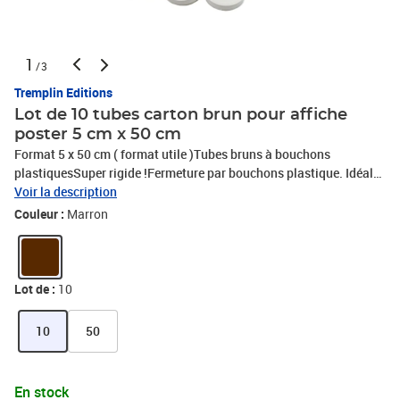
1
/3
Tremplin Editions
Lot de 10 tubes carton brun pour affiche
poster 5 cm x 50 cm
Format 5 x 50 cm ( format utile )Tubes bruns à bouchons
plastiquesSuper rigide !Fermeture par bouchons plastique. Idéal
pour les affiches, objet de grande longueur.Protège vos produits
Voir la description
durant toute la durée de l'expédition.
Couleur :
Marron
Lot de :
10
10
50
En stock