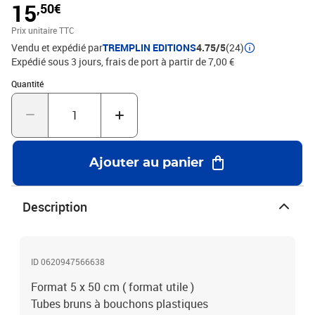
15
,50€
Prix unitaire TTC
Vendu et expédié par
TREMPLIN EDITIONS
4.75/5
(24)
Expédié sous 3 jours, frais de port à partir de 7,00 €
Quantité : 1
Quantité
Ajouter au panier
Description
ID 0620947566638
Format 5 x 50 cm ( format utile )
Tubes bruns à bouchons plastiques