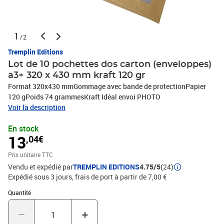
1
/2
Tremplin Editions
Lot de 10 pochettes dos carton (enveloppes)
a3+ 320 x 430 mm kraft 120 gr
Format 320x430 mmGommage avec bande de protectionPapier
120 gPoids 74 grammesKraft Idéal envoi PHOTO
Voir la description
En stock
13
,04€
Prix unitaire TTC
Vendu et expédié par
TREMPLIN EDITIONS
4.75/5
(24)
Expédié sous 3 jours, frais de port à partir de 7,00 €
Quantité : 1
Quantité