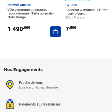
Nouvelle Attitude
La Poste
Vélo électrique du facteur,
Collector 4 timbres - Le Petit P
reconditionné - Taille normale -
- Lettre Verte
Noir/ Rouge
20g / France
1 490
7
,00€
,50€
Ajouter au panier
Nos Engagements
Proche de vous
Localiser un bureau de poste
Paiements 100% sécurisés