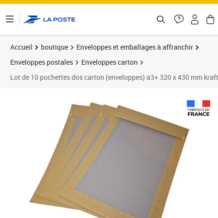
ontenu de la page
Accueil
boutique
Enveloppes et emballages à affranchir
Enveloppes postales
Enveloppes carton
Lot de 10 pochettes dos carton (enveloppes) a3+ 320 x 430 mm kraft
Prix 13,04€