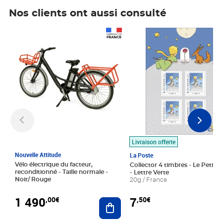
Nos clients ont aussi consulté
Prix 1 490,00€
Prix 7,50€
Livraison offerte
Nouvelle Attitude
La Poste
Vélo électrique du facteur,
Collector 4 timbres - Le Petit P
reconditionné - Taille normale -
- Lettre Verte
Noir/ Rouge
20g / France
1 490
7
,00€
,50€
Ajouter au panier