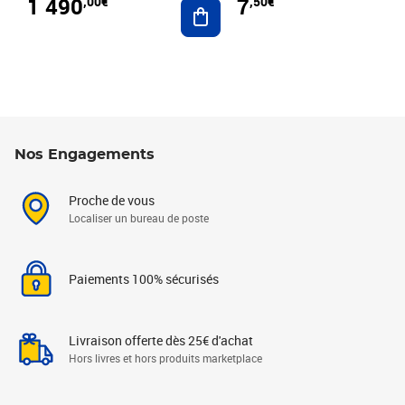
1 490
7
,00€
,50€
Ajouter au panier
Nos Engagements
Proche de vous
Localiser un bureau de poste
Paiements 100% sécurisés
Livraison offerte dès 25€ d'achat
Hors livres et hors produits marketplace