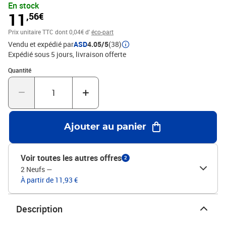
En stock
11
,56€
Prix unitaire TTC
dont 0,04€ d'
éco-part
Vendu et expédié par
ASD
4.05/5
(38)
Expédié sous 5 jours
livraison offerte
Quantité : 1
Quantité
Ajouter au panier
Voir toutes les autres offres
2
2 Neufs
—
À partir de 11,93 €
Description