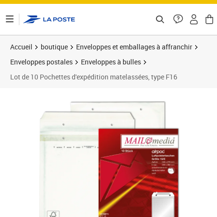
ontenu de la page
Accueil
boutique
Enveloppes et emballages à affranchir
Enveloppes postales
Enveloppes à bulles
Lot de 10 Pochettes d'expédition matelassées, type F16
Prix 11,56€
Prix 1
Prix 1