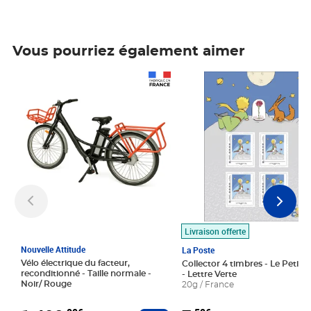
Vous pourriez également aimer
Prix 1 490,00€
Prix 7,50€
Livraison offerte
Nouvelle Attitude
La Poste
Vélo électrique du facteur,
Collector 4 timbres - Le Petit P
reconditionné - Taille normale -
- Lettre Verte
Noir/ Rouge
20g / France