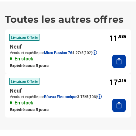
Toutes les autres offres
11
,93€
Livraison Offerte
Neuf
Vendu et expédié par
Micro Passion 76
4.27/5
(102)
Ajouter
En stock
Expédié sous 5 jours
17
,21€
Livraison Offerte
Neuf
Vendu et expédié par
Réseau Electronique
3.75/5
(106)
Ajouter
En stock
Expédié sous 5 jours