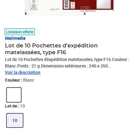
Livraison offerte
Mailmedia
Lot de 10 Pochettes d'expédition
matelassées, type F16
Lot de 10 Pochettes d'expédition matelassées, type F16.Couleur :
Blanc.Poids : 21 g.Dimensions extérieures : 240 x 350
mm.Dimensions intérieures : 215 x 340 mm.Adhésives avec
Voir la description
bandes de protection.Ouverture facile et simple.Sans
Couleur :
Blanc
fenêtre.Contenu : 10 pièces.
Lot de :
10
10