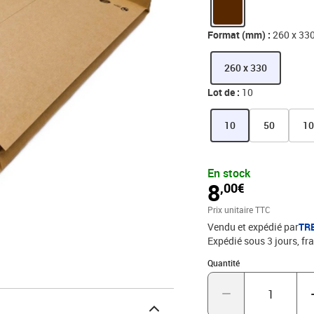
Format (mm) :
260 x 33
260 x 330
Lot de :
10
10
50
1
En stock
8
,00€
Prix unitaire TTC
Vendu et expédié par
TR
Expédié sous 3 jours, fra
Quantité : 1
Quantité