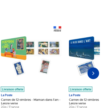
Prix 18,24€
Prix 18,24€
Livraison offerte
Livraison offerte
La Poste
La Poste
Carnet de 12 timbres - Maman dans l'art -
Carnet de 12 timbres - Le bl
Lettre verte
Lettre verte
20g / France
20g / France