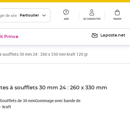
er de site :
Particulier
AIDE
SE CONNECTER
PANIER
Laposte.net
it Prince
à soufflets 30 mm 24 : 260 x 330 mm kraft 120 gr
tes à soufflets 30 mm 24 : 260 x 330 mm
 mSoufflets de 30 mmGommage avec bande de
- kraft