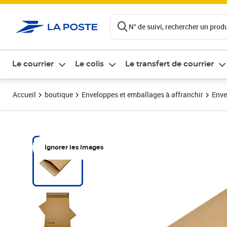
ontenu de la page
N° de suivi, rechercher un produi
Le courrier
Le colis
Le transfert de courrier
Accueil
boutique
Enveloppes et emballages à affranchir
Enve
Ignorer les images