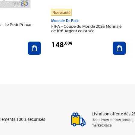
Nouveauté
Monnaie De Paris
 - Le Petit Prince -
FIFA – Coupe du Monde 2026 Monnaie
de 10€ Argent colorisée
148
,00€
Ajouter au panier
Ajoute
Livraison offerte dès 2
iements 100% sécurisés
Hors livres et hors produit
marketplace