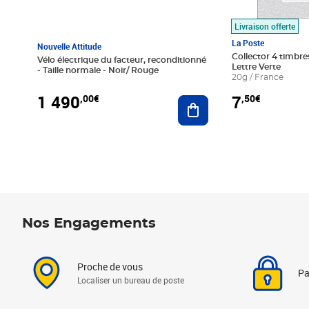
Livraison offerte
La Poste
Nouvelle Attitude
Collector 4 timbres
Vélo électrique du facteur, reconditionné
Lettre Verte
- Taille normale - Noir/ Rouge
20g / France
1 490
7
,00€
,50€
Ajouter au panier
Nos Engagements
Proche de vous
Pa
Localiser un bureau de poste