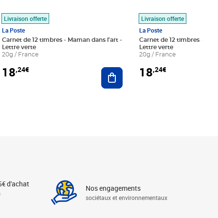
Livraison offerte
Livraison offerte
La Poste
La Poste
Carnet de 12 timbres - Maman dans l'art -
Carnet de 12 timbres - Le bl
Lettre verte
Lettre verte
20g / France
20g / France
18
18
,24€
,24€
r au panier
Ajouter au panier
5€ d'achat
Nos engagements
s
sociétaux et environnementaux