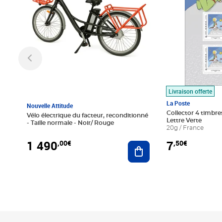
Livraison offerte
La Poste
Nouvelle Attitude
Collector 4 timbres
Vélo électrique du facteur, reconditionné
Lettre Verte
- Taille normale - Noir/ Rouge
20g / France
1 490
7
,00€
,50€
Ajouter au panier