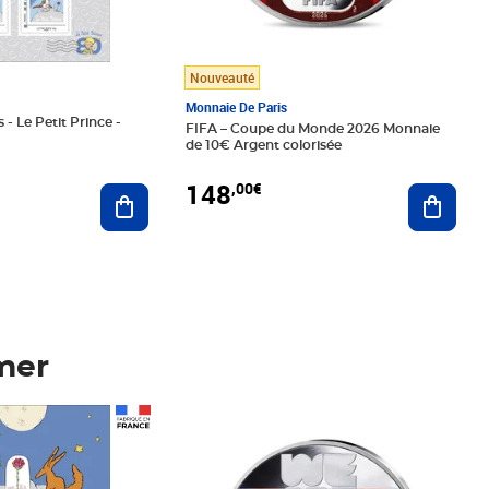
Nouveauté
Monnaie De Paris
 - Le Petit Prince -
FIFA – Coupe du Monde 2026 Monnaie
de 10€ Argent colorisée
148
,00€
Ajouter au panier
Ajoute
mer
Prix 148,00€