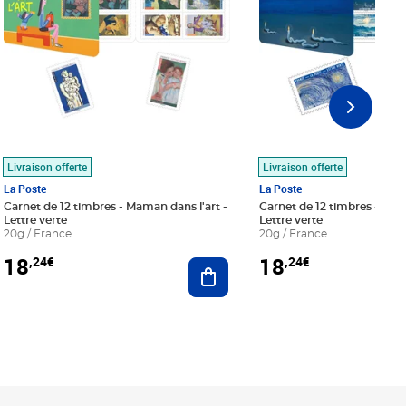
Livraison offerte
Livraison offerte
La Poste
La Poste
Carnet de 12 timbres - Maman dans l'art -
Carnet de 12 timbres - Le bl
Lettre verte
Lettre verte
20g / France
20g / France
18
18
,24€
,24€
r au panier
Ajouter au panier