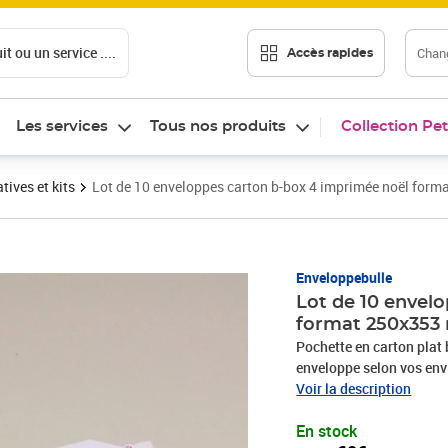
t ou un service ....
Chang
Accès rapides
Les services
Tous nos produits
Collection Pet
tives et kits
Lot de 10 enveloppes carton b-box 4 imprimée noël for
Prix 12,60€
Enveloppebulle
Lot de 10 envel
format 250x35
Pochette en carton plat 
enveloppe selon vos envie
autoadhésif avec bande d
Voir la description
Idéal pour expédier livre
En stock
etc.- Permet d'insérer de