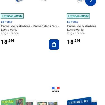
Livraison offerte
Livraison offerte
La Poste
La Poste
Carnet de 12 timbres - Maman dans l'art -
Carnet de 12 timbres - Le bl
Lettre verte
Lettre verte
20g / France
20g / France
18
18
,24€
,24€
r au panier
Ajouter au panier
Prix 18,24€
Prix 18,24€