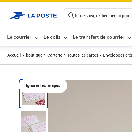
ontenu de la page
N° de suivi, rechercher un produi
Le courrier
Le colis
Le transfert de courrier
Accueil
boutique
Carterie
Toutes les cartes
Enveloppes créa
Ignorer les images