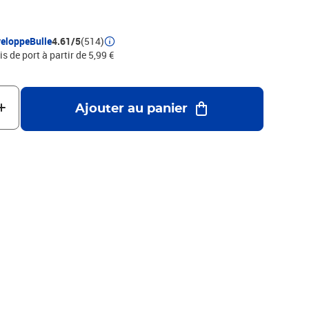
res de 5 cm au format extérieur)- 100% recyclable.Le meilleur
erme de protection et de résistance !
eloppeBulle
4.61/5
(514)
is de port à partir de 5,99 €
Ajouter au panier