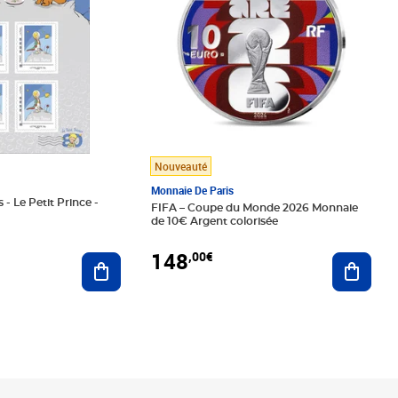
Nouveauté
Monnaie De Paris
 - Le Petit Prince -
FIFA – Coupe du Monde 2026 Monnaie
de 10€ Argent colorisée
148
,00€
Ajouter au panier
Ajoute