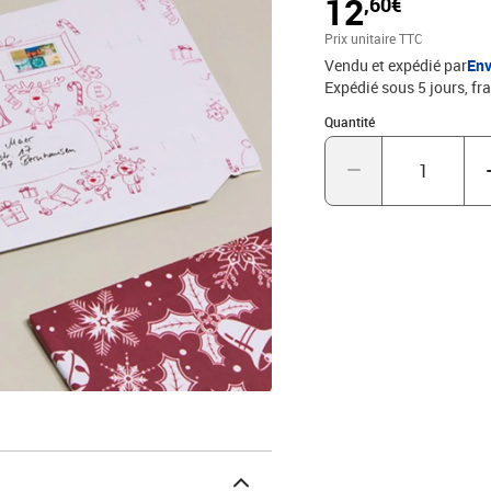
12
,60€
dimensions sont inférieu
rapport qualité/prix en t
Prix unitaire TTC
Vendu et expédié par
Env
Expédié sous 5 jours, fra
Quantité : 1
Quantité