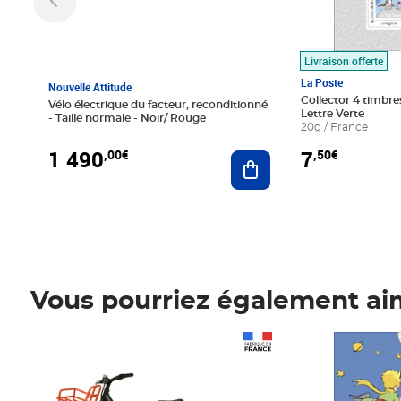
Livraison offerte
La Poste
Nouvelle Attitude
Collector 4 timbres
Vélo électrique du facteur, reconditionné
Lettre Verte
- Taille normale - Noir/ Rouge
20g / France
1 490
7
,00€
,50€
Ajouter au panier
Vous pourriez également ai
Prix 1 490,00€
Prix 7,50€