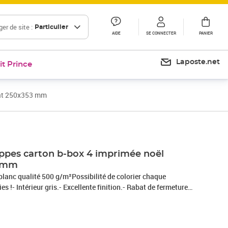
er de site :
Particulier
AIDE
SE CONNECTER
PANIER
Laposte.net
it Prince
mat 250x353 mm
oppes carton b-box 4 imprimée noël
3 mm
blanc qualité 500 g/m²Possibilité de colorier chaque
s !- Intérieur gris.- Excellente finition.- Rabat de fermeture
e protection détachable.- Ouverture rapide et sécurisée !-
s, photos, agrandissements, diplômes, certificats, affiches,
s objets d'une épaisseur jusqu'à 3,5 cm (objets dont les