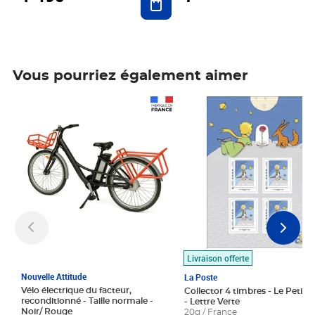
Vous pourriez également aimer
Prix 1 490,00€
Prix 7,50€
Livraison offerte
Nouvelle Attitude
La Poste
Vélo électrique du facteur,
Collector 4 timbres - Le Petit P
reconditionné - Taille normale -
- Lettre Verte
Noir/ Rouge
20g / France