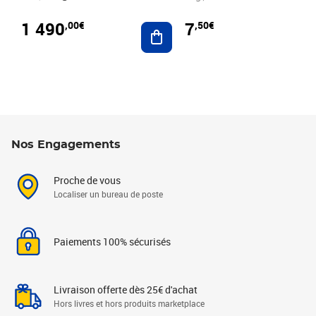
1 490
7
,00€
,50€
Ajouter au panier
Nos Engagements
Proche de vous
Localiser un bureau de poste
Paiements 100% sécurisés
Livraison offerte dès 25€ d'achat
Hors livres et hors produits marketplace