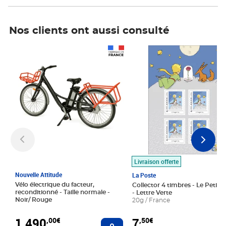
Nos clients ont aussi consulté
Prix 1 490,00€
Prix 7,50€
Livraison offerte
Nouvelle Attitude
La Poste
Vélo électrique du facteur,
Collector 4 timbres - Le Petit P
reconditionné - Taille normale -
- Lettre Verte
Noir/ Rouge
20g / France
1 490
7
,00€
,50€
Ajouter au panier