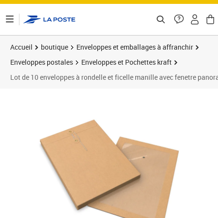
ontenu de la page
Accueil
boutique
Enveloppes et emballages à affranchir
Enveloppes postales
Enveloppes et Pochettes kraft
Lot de 10 enveloppes à rondelle et ficelle manille avec fenetre pan
Prix 20,70€