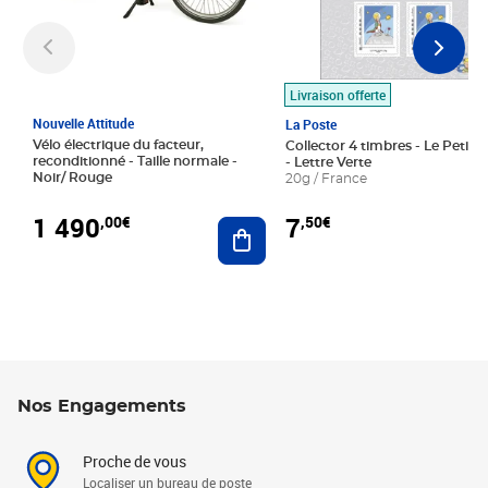
Livraison offerte
Nouvelle Attitude
La Poste
Vélo électrique du facteur,
Collector 4 timbres - Le Petit P
reconditionné - Taille normale -
- Lettre Verte
Noir/ Rouge
20g / France
1 490
7
,00€
,50€
Ajouter au panier
Nos Engagements
Proche de vous
Localiser un bureau de poste