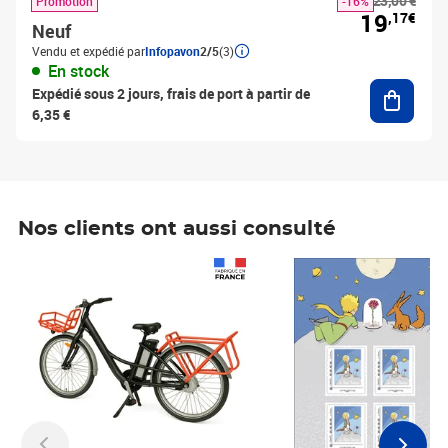
23,00 €
Promotion
-16%
19
,17€
Neuf
Vendu et expédié par
Infopavon
2/5
(3)
En stock
Ajouter
Expédié sous 2 jours, frais de port à partir de
6,35 €
Nos clients ont aussi consulté
Prix 1 490,00€
Prix 7,50€