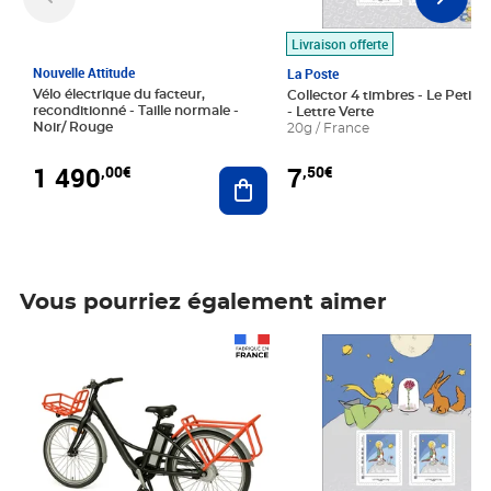
Livraison offerte
Nouvelle Attitude
La Poste
Vélo électrique du facteur,
Collector 4 timbres - Le Petit P
reconditionné - Taille normale -
- Lettre Verte
Noir/ Rouge
20g / France
1 490
7
,00€
,50€
Ajouter au panier
Vous pourriez également aimer
Prix 1 490,00€
Prix 7,50€