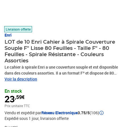
Livraison offerte
Enri
LOT de 10 Enri Cahier à Spirale Couverture
Souple Fº Lisse 80 Feuilles - Taille Fº - 80
Feuilles - Spirale Résistante - Couleurs
Assorties
Le cahier à spirale Enri a une couverture souple et est disponible
dans des couleurs assorties. Il a un format Fº et dispose de 80
feuilles lisses. Sa spirale est résistante pour garantir la durabilité
Voir la description
du carnet.
En stock
23
,59€
Prix unitaire TTC
Vendu et expédié par
Réseau Electronique
3.75/5
(106)
Expédié sous 1 jour
livraison offerte
Quantité : 1