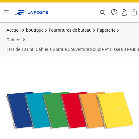
ontenu de la page
Accueil
boutique
Fournitures de bureau
Papeterie
Cahiers
LOT de 10 Enri Cahier à Spirale Couverture Souple Fº Lisse 80 Feuilles 
Prix 23,59€
Prix b
Prix 1