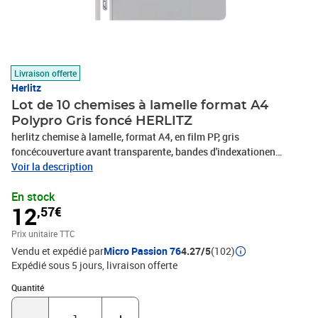
Livraison offerte
Herlitz
Lot de 10 chemises à lamelle format A4
Polypro Gris foncé HERLITZ
herlitz chemise à lamelle, format A4, en film PP, gris
foncécouverture avant transparente, bandes d'indexationen
paquet de 10 pièces
Voir la description
En stock
12
,57€
Prix unitaire TTC
Vendu et expédié par
Micro Passion 76
4.27/5
(102)
Expédié sous 5 jours
livraison offerte
Quantité : 1
Quantité