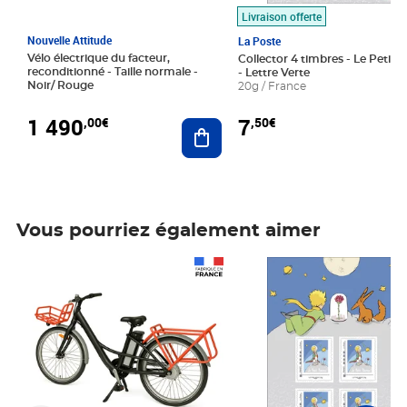
Livraison offerte
Nouvelle Attitude
La Poste
Vélo électrique du facteur,
Collector 4 timbres - Le Petit P
reconditionné - Taille normale -
- Lettre Verte
Noir/ Rouge
20g / France
1 490
7
,00€
,50€
Ajouter au panier
Vous pourriez également aimer
Prix 1 490,00€
Prix 7,50€