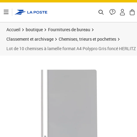
ontenu de la page
Accueil
boutique
Fournitures de bureau
Classement et archivage
Chemises, trieurs et pochettes
Lot de 10 chemises à lamelle format A4 Polypro Gris foncé HERLITZ
Prix 12,57€
Prix 7
Prix 1