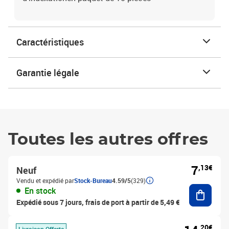
Caractéristiques
Garantie légale
Toutes les autres offres
7
,13€
Neuf
Vendu et expédié par
Stock-Bureau
4.59/5
(329)
Ajouter
En stock
Expédié sous 7 jours, frais de port à partir de 5,49 €
,20€
Livraison Offerte