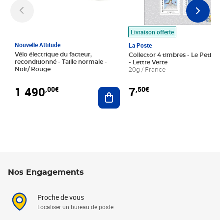
Livraison offerte
Nouvelle Attitude
La Poste
Vélo électrique du facteur,
Collector 4 timbres - Le Petit P
reconditionné - Taille normale -
- Lettre Verte
Noir/ Rouge
20g / France
1 490
7
,00€
,50€
Ajouter au panier
Nos Engagements
Proche de vous
Localiser un bureau de poste