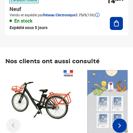
14
Neuf
Vendu et expédié par
Réseau Electronique
3.75/5
(106)
Ajouter
En stock
Expédié sous 5 jours
Nos clients ont aussi consulté
Prix 1 490,00€
Prix 7,50€