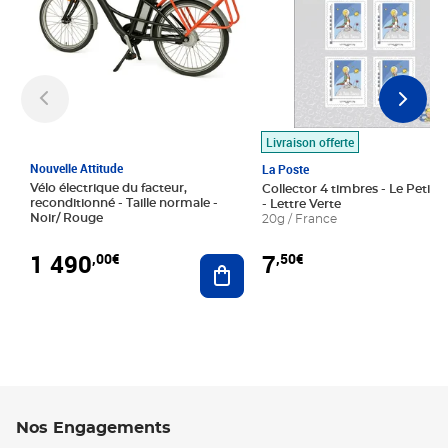
Livraison offerte
Nouvelle Attitude
La Poste
Vélo électrique du facteur,
Collector 4 timbres - Le Petit P
reconditionné - Taille normale -
- Lettre Verte
Noir/ Rouge
20g / France
1 490
7
,00€
,50€
Ajouter au panier
Nos Engagements