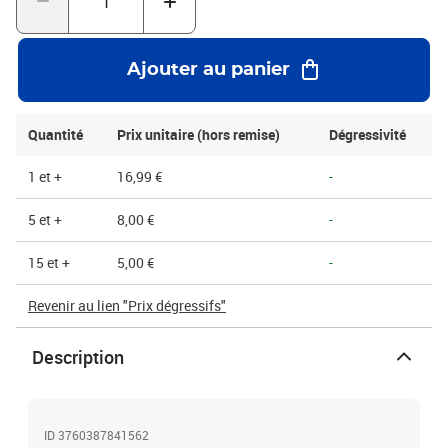
Ajouter au panier
Quantité
Prix unitaire (hors remise)
Dégressivité
1 et +
16,99 €
-
5 et +
8,00 €
-
15 et +
5,00 €
-
Revenir au lien "Prix dégressifs"
Description
ID 3760387841562