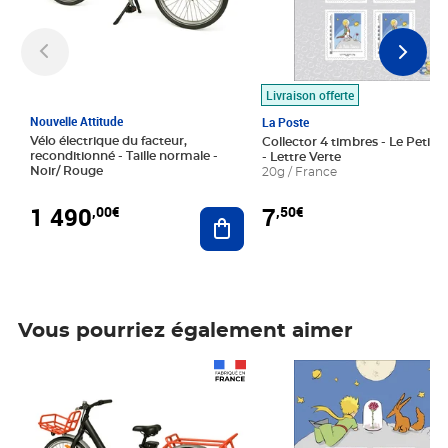
Livraison offerte
Nouvelle Attitude
La Poste
Vélo électrique du facteur,
Collector 4 timbres - Le Petit P
reconditionné - Taille normale -
- Lettre Verte
Noir/ Rouge
20g / France
1 490
7
,00€
,50€
Ajouter au panier
Vous pourriez également aimer
Prix 1 490,00€
Prix 7,50€