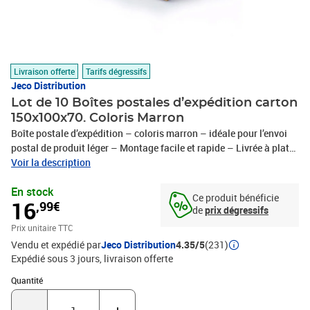
Livraison offerte
Tarifs dégressifs
Jeco Distribution
Lot de 10 Boîtes postales d’expédition carton
150x100x70. Coloris Marron
Boîte postale d’expédition – coloris marron – idéale pour l’envoi
postal de produit léger – Montage facile et rapide – Livrée à plat
pour gain de place- Parfaite adhérence pour tous types d’adhésifs.
Voir la description
En stock
Ce produit bénéficie
16
,99€
de
prix dégressifs
Prix unitaire TTC
Vendu et expédié par
Jeco Distribution
4.35/5
(231)
Expédié sous 3 jours
livraison offerte
Quantité : 1
Quantité