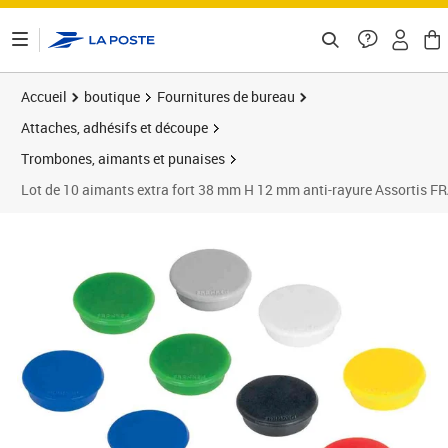
ontenu de la page
Accueil
boutique
Fournitures de bureau
Attaches, adhésifs et découpe
Trombones, aimants et punaises
Lot de 10 aimants extra fort 38 mm H 12 mm anti-rayure Assortis 
Prix 13,64€
Prix 1
Prix 9
Prix 1