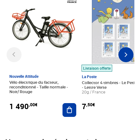
Livraison offerte
Nouvelle Attitude
La Poste
Vélo électrique du facteur,
Collector 4 timbres - Le Petit P
reconditionné - Taille normale -
- Lettre Verte
Noir/ Rouge
20g / France
1 490
7
,00€
,50€
Ajouter au panier