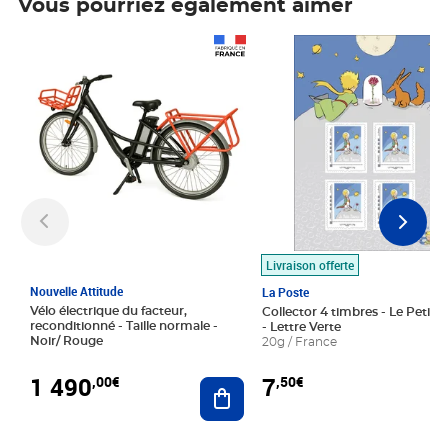
Vous pourriez également aimer
Prix 1 490,00€
Prix 7,50€
Livraison offerte
Nouvelle Attitude
La Poste
Vélo électrique du facteur,
Collector 4 timbres - Le Petit P
reconditionné - Taille normale -
- Lettre Verte
Noir/ Rouge
20g / France
1 490
7
,00€
,50€
Ajouter au panier