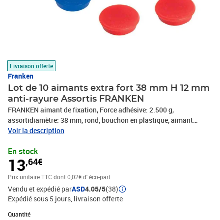
Livraison offerte
Franken
Lot de 10 aimants extra fort 38 mm H 12 mm
anti-rayure Assortis FRANKEN
FRANKEN aimant de fixation, Force adhésive: 2.500 g,
assortidiamètre: 38 mm, rond, bouchon en plastique, aimant
laqué,capacité adhésive(HM36 99)
Voir la description
En stock
13
,64€
Prix unitaire TTC
dont 0,02€ d'
éco-part
Vendu et expédié par
ASD
4.05/5
(38)
Expédié sous 5 jours
livraison offerte
Quantité : 1
Quantité