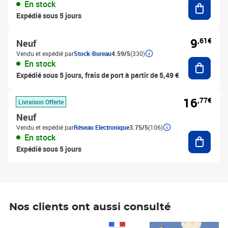
Ajouter
En stock
Expédié sous 5 jours
9
,61€
Neuf
Vendu et expédié par
Stock-Bureau
4.59/5
(330)
Ajouter
En stock
Expédié sous 5 jours, frais de port à partir de 5,49 €
16
,77€
Livraison Offerte
Neuf
Vendu et expédié par
Réseau Electronique
3.75/5
(106)
Ajouter
En stock
Expédié sous 5 jours
Nos clients ont aussi consulté
Prix 1 490,00€
Prix 7,50€