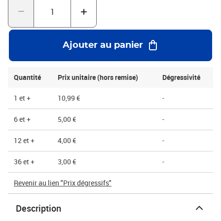
adhésif s’imprègne progressivement dans les fibres du carton,
optimisant leur fermeture en quelques minutes (une pression lors
de la pose améliorera la prise). Matériau porteur: polypropylène
(BOPP) -Base adhésive: dispersion d’acrylate sans solvant
Ajouter au panier
-Épaisseur totale du matériau avec adhésif: 43my -Épaisseur du
film: 25my -Résistance à la déchirure dans le sens longitudinal:
78N / 25mm -Force d’adhérence sur l’acier: 6,0N / 25mm -
Quantité
Prix unitaire (hors remise)
Dégressivité
Allongement à la rupture: 120% -Résistance à la température:
jusqu’à +60 degrés Celsius -Largeur 48mm – Longueur de bande
1 et +
10,99 €
-
100 mètres -Couleur: blanc imprimé rouge -Version: avec noyau
interne imprimé
6 et +
5,00 €
-
12 et +
4,00 €
-
36 et +
3,00 €
-
Revenir au lien "Prix dégressifs"
Description