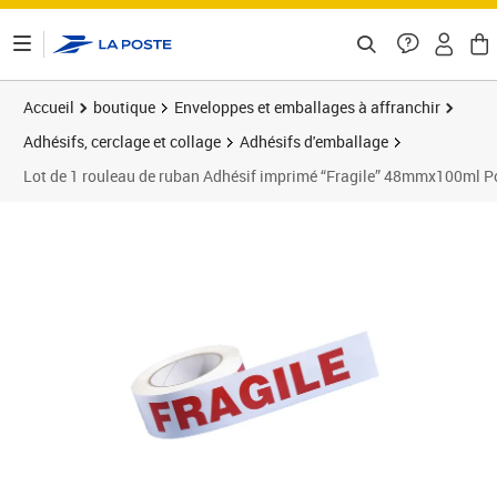
ontenu de la page
Accueil
boutique
Enveloppes et emballages à affranchir
Adhésifs, cerclage et collage
Adhésifs d'emballage
Lot de 1 rouleau de ruban Adhésif imprimé “Fragile” 48mmx100ml Po
Prix 10,99€