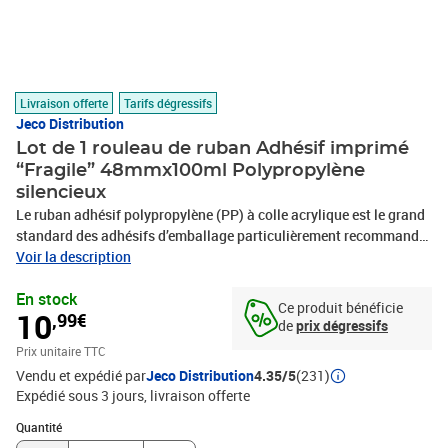
Livraison offerte
Tarifs dégressifs
Jeco Distribution
Lot de 1 rouleau de ruban Adhésif imprimé
“Fragile” 48mmx100ml Polypropylène
silencieux
Le ruban adhésif polypropylène (PP) à colle acrylique est le grand
standard des adhésifs d’emballage particulièrement recommandé
pour la fermeture des petites caisses carton et indiquer un contenu
Voir la description
sensible nécessitant une manipulation délicate lors du transport
En stock
ou stockage. Ruban adhésif d’emballage à déroulement silencieux,
Ce produit bénéficie
10
,99€
souple et régulier, particulièrement agréable et facile à utiliser.
de
prix dégressifs
Cette qualité polypropylène acrylique économique est adaptée aux
Prix unitaire TTC
usages réguliers et à la fermeture de cartons de poids n’excédant
Vendu et expédié par
Jeco Distribution
4.35/5
(231)
généralement pas 10/15 kg. La masse adhésive acrylique du
Expédié sous 3 jours
livraison offerte
ruban polypropylène est à base d’eau donc non polluante. La colle
acrylique de ces adhésifs est particulièrement résistante aux UV
Quantité : 1
Quantité
permettant des stockages longues durées. La colle de ce ruban