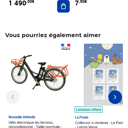
1 490
7
,00€
,50€
Ajouter au panier
Vous pourriez également aimer
Prix 1 490,00€
Prix 7,50€
Livraison offerte
Nouvelle Attitude
La Poste
Vélo électrique du facteur,
Collector 4 timbres - Le Petit P
reconditionné - Taille normale -
- Lettre Verte