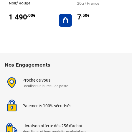
Noir/ Rouge
20g / France
1 490
7
,00€
,50€
Ajouter au panier
Nos Engagements
Proche de vous
Localiser un bureau de poste
Paiements 100% sécurisés
Livraison offerte dès 25€ d'achat
Hors livres et hors produits marketplace