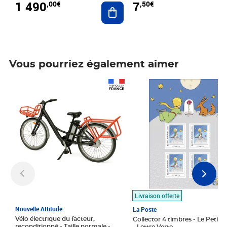
1 490
7
,00€
,50€
Ajouter au panier
Vous pourriez également aimer
Prix 1 490,00€
Prix 7,50€
Livraison offerte
Nouvelle Attitude
La Poste
Vélo électrique du facteur,
Collector 4 timbres - Le Petit P
reconditionné - Taille normale -