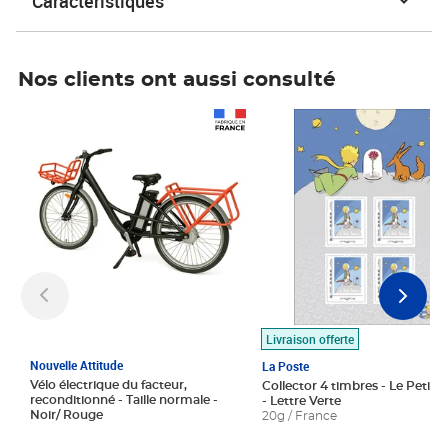
Caractéristiques
Nos clients ont aussi consulté
Prix 1 490,00€
Prix 7,50€
Livraison offerte
Nouvelle Attitude
La Poste
Vélo électrique du facteur,
Collector 4 timbres - Le Petit P
reconditionné - Taille normale -
- Lettre Verte
Noir/ Rouge
20g / France