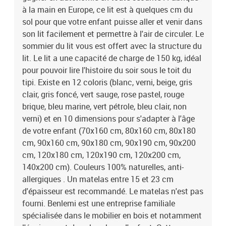
notamment l'équipement des chambres d'enfant. Cette entreprise
à la main en Europe, ce lit est à quelques cm du
européenne dessine et fabrique dans sa propre usine de
sol pour que votre enfant puisse aller et venir dans
fabrication les produits proposés. Le design des lits et accessoires
son lit facilement et permettre à l'air de circuler. Le
est pensé dans une philosophie Montessori. Le vernissage est fait
sommier du lit vous est offert avec la structure du
à la main avec des peintures 100% naturelles et anti-allergiques.
lit. Le lit a une capacité de charge de 150 kg, idéal
Le bois utilisé est tracé et rigoureusement sélectionné et la chaîne
pour pouvoir lire l'histoire du soir sous le toit du
de fabrication est labellisée PEFC. Produit à monter soi-même. Un
tipi. Existe en 12 coloris (blanc, verni, beige, gris
manuel de montage est disponible. Possibilité d'ajouter des pieds
supplémentaires FOOTS, un tiroir BUDDY, ou une barrière de
clair, gris foncé, vert sauge, rose pastel, rouge
sécurité TRUSTY. Garanti 5 ans. Dimensions totales du lit : 186 x
brique, bleu marine, vert pétrole, bleu clair, non
129 x 189 cm (hauteur x largeur x longueur). Des délais de
verni) et en 10 dimensions pour s'adapter à l'âge
fabrication et de livraison peuvent intervenir. Couleur : BEIGE.
de votre enfant (70x160 cm, 80x160 cm, 80x180
cm, 90x160 cm, 90x180 cm, 90x190 cm, 90x200
cm, 120x180 cm, 120x190 cm, 120x200 cm,
140x200 cm). Couleurs 100% naturelles, anti-
allergiques . Un matelas entre 15 et 23 cm
d'épaisseur est recommandé. Le matelas n'est pas
fourni. Benlemi est une entreprise familiale
spécialisée dans le mobilier en bois et notamment