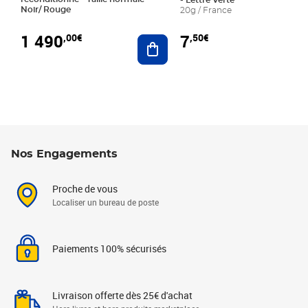
- Lettre Verte
Noir/ Rouge
20g / France
1 490
7
,00€
,50€
Ajouter au panier
Nos Engagements
Proche de vous
Localiser un bureau de poste
Paiements 100% sécurisés
Livraison offerte dès 25€ d'achat