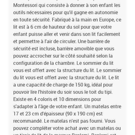
Montessori qui consiste à donner à son enfant les
un tiroir de lit de la marque Benlemi. Benlemi est une entreprise
familiale spécialisée dans le moblier en bois et notamment
outils nécessaires pour qu'il gagne en autonomie
l'équipement des chambres d'enfant. Cette entreprise européenne
en toute sécurité. Fabriqué à la main en Europe, ce
dessine et fabrique dans sa propre usine de fabrication les
lit est à 6 cm de hauteur du sol pour que votre
produits proposés. Le design des lits et accessoires est pensé
enfant puisse aller et venir dans son lit facilement
dans une philosophie Montessori. Le vernissage est fait à la main
et permettre à l'air de circuler. Une barrière de
avec des peintures 100% naturelles et anti-allergiques. Le bois
sécurité est incluse, barrière amovible que vous
utilisé est tracé et rigoureusement sélectionné et la chaîne de
pouvez accrocher sur le côté souhaité selon la
fabrication est labellisée PEFC. Produit à monter soi-même. Un
manuel de montage est disponible. Garanti 5 ans. Dimensions
configuration de la chambre. Le sommier du lit
totales du lit : 170 x 99 x 199 cm (hauteur x largeur x longueur)
vous est offert avec la structure du lit. Le sommier
du lit vous est offert avec la structure du lit. Le lit
a une capacité de charge de 150 kg, idéal pour
pouvoir lire l'histoire du soir sous le toit du tipi.
Existe en 4 coloris et 10 dimensions pour
s'adapter à l'âge de votre enfant. Un matelas entre
17 et 23 cm d'épaisseur (90 x 190 cm) est
recommandé. Le matelas n'est pas fourni. Vous
pouvez compléter votre achat avec un matelas ou