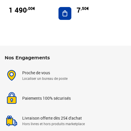
1 490
7
,00€
,50€
Ajouter au panier
Nos Engagements
Proche de vous
Localiser un bureau de poste
Paiements 100% sécurisés
Livraison offerte dès 25€ d'achat
Hors livres et hors produits marketplace