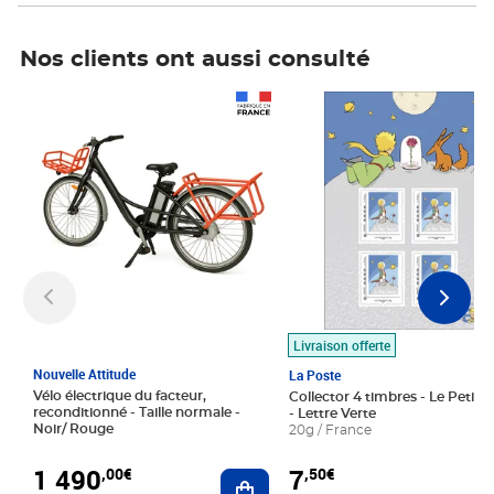
Nos clients ont aussi consulté
Prix 1 490,00€
Prix 7,50€
Livraison offerte
Nouvelle Attitude
La Poste
Vélo électrique du facteur,
Collector 4 timbres - Le Petit P
reconditionné - Taille normale -
- Lettre Verte
Noir/ Rouge
20g / France
1 490
7
,00€
,50€
Ajouter au panier