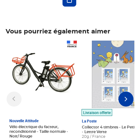
Vous pourriez également aimer
Prix 1 490,00€
Prix 7,50€
Livraison offerte
Nouvelle Attitude
La Poste
Vélo électrique du facteur,
Collector 4 timbres - Le Petit P
reconditionné - Taille normale -
- Lettre Verte
Noir/ Rouge
20g / France