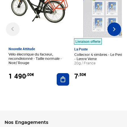
Livraison offerte
Nouvelle Attitude
La Poste
Vélo électrique du facteur,
Collector 4 timbres - Le Petit P
reconditionné - Taille normale -
- Lettre Verte
Noir/ Rouge
20g / France
1 490
7
,00€
,50€
Ajouter au panier
Nos Engagements