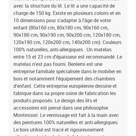
de fabrication est labellisée PEFC. Produit à monter soi-même. Un
avec la structure du lit. Le lit a une capacité de
manuel de montage est disponible. Garanti 5 ans. Dimensions
charge de 150 kg. Existe en plusieurs coloris et en
totales du lit : 48 x 89 x 169 cm (hauteur x largeur x longueur). Des
10 dimensions pour s'adapter à l'âge de votre
délais de fabrication et de livraison peuvent intervenir.
enfant (80x160 cm, 80x180 cm, 90x160 cm,
90x180 cm, 90x190 cm, 90x200 cm, 120x180 cm,
120x190 cm, 120x200 cm, 140x200 cm). Couleurs
100% naturelles, anti-allergiques . Un matelas
entre 15 et 23 cm d'épaisseur est recommandé. Le
matelas n'est pas fourni. Benlemi est une
entreprise familiale spécialisée dans le mobilier en
bois et notamment l'équipement des chambres
d'enfant. Cette entreprise européenne dessine et
fabrique dans sa propre usine de fabrication les
produits proposés. Le design des lits et
accessoires est pensé dans une philosophie
Montessori. Le vernissage est fait à la main avec
des peintures 100% naturelles et anti-allergiques.
Le bois utilisé est tracé et rigoureusement