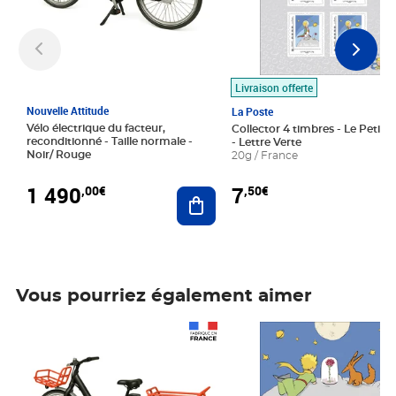
Livraison offerte
Nouvelle Attitude
La Poste
Vélo électrique du facteur,
Collector 4 timbres - Le Petit P
reconditionné - Taille normale -
- Lettre Verte
Noir/ Rouge
20g / France
1 490
7
,00€
,50€
Ajouter au panier
Vous pourriez également aimer
Prix 1 490,00€
Prix 7,50€