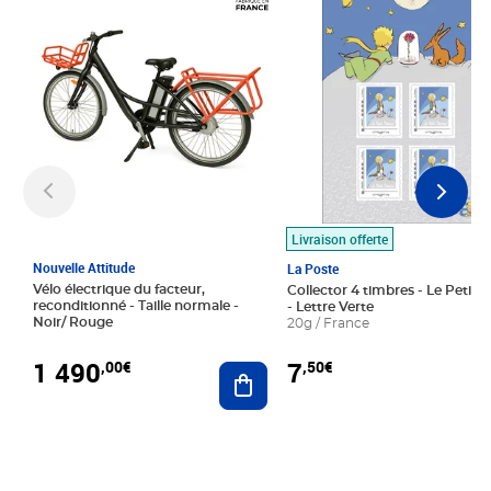
Livraison offerte
Nouvelle Attitude
La Poste
Vélo électrique du facteur,
Collector 4 timbres - Le Petit P
reconditionné - Taille normale -
- Lettre Verte
Noir/ Rouge
20g / France
1 490
7
,00€
,50€
Ajouter au panier