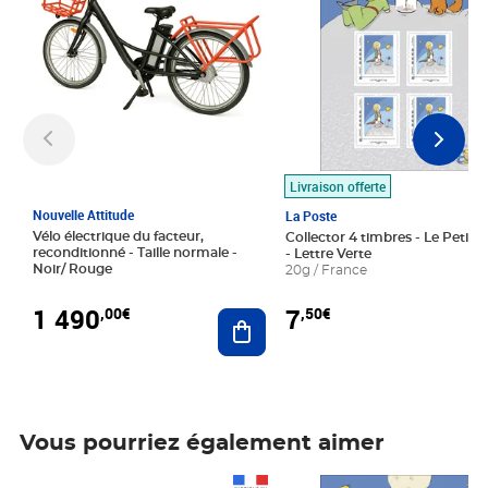
Livraison offerte
Nouvelle Attitude
La Poste
Vélo électrique du facteur,
Collector 4 timbres - Le Petit P
reconditionné - Taille normale -
- Lettre Verte
Noir/ Rouge
20g / France
1 490
7
,00€
,50€
Ajouter au panier
Vous pourriez également aimer
Prix 1 490,00€
Prix 7,50€