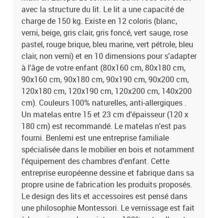
vernissage est fait à la main avec des peintures 100% naturelles et
avec la structure du lit. Le lit a une capacité de
anti-allergiques. Le bois utilisé est tracé et rigoureusement
charge de 150 kg. Existe en 12 coloris (blanc,
sélectionné et la chaîne de fabrication est labellisée PEFC. Produit
verni, beige, gris clair, gris foncé, vert sauge, rose
à monter soi-même. Un manuel de montage est disponible.
pastel, rouge brique, bleu marine, vert pétrole, bleu
Garanti 5 ans. Dimensions totales du lit : 48 x 89 x 189 cm
clair, non verni) et en 10 dimensions pour s'adapter
(hauteur x largeur x longueur). Des délais de fabrication et de
à l'âge de votre enfant (80x160 cm, 80x180 cm,
livraison peuvent intervenir. Couleur : bleu marine.
90x160 cm, 90x180 cm, 90x190 cm, 90x200 cm,
120x180 cm, 120x190 cm, 120x200 cm, 140x200
cm). Couleurs 100% naturelles, anti-allergiques .
Un matelas entre 15 et 23 cm d'épaisseur (120 x
180 cm) est recommandé. Le matelas n'est pas
fourni. Benlemi est une entreprise familiale
spécialisée dans le mobilier en bois et notamment
l'équipement des chambres d'enfant. Cette
entreprise européenne dessine et fabrique dans sa
propre usine de fabrication les produits proposés.
Le design des lits et accessoires est pensé dans
une philosophie Montessori. Le vernissage est fait